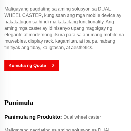
Maligayang pagdating sa aming solusyon sa DUAL
WHEEL CASTER, kung saan ang mga mobile device ay
nakakatugon sa hindi maikakailang functionality. Ang
aming mga caster ay idinisenyo upang magbigay ng
elegante at modernong itsura para sa anumang mobile na
muwebles, display rack, kagamitan, at iba pa, habang
tinitiyak ang tibay, kaligtasan, at aesthetics.
Kumuha ng Quote
Panimula
Panimula ng Produkto:
Dual wheel caster
Maligayang pagdating sa aming solusyon sa DUAL