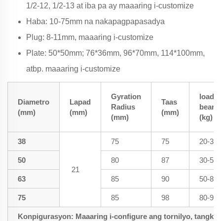
1/2-12, 1/2-13 at iba pa ay maaaring i-customize
Haba: 10-75mm na nakapagpapasadya
Plug: 8-11mm, maaaring i-customize
Plate: 50*50mm; 76*36mm, 96*70mm, 114*100mm,
atbp. maaaring i-customize
Gyration
load-
Diametro
Lapad
Taas
Radius
beari
(mm)
(mm)
(mm)
(mm)
(kg)
38
75
75
20-35
50
80
87
30-50
21
63
85
90
50-80
75
85
98
80-90
Konpigurasyon: Maaaring i-configure ang tornilyo, tangkay 