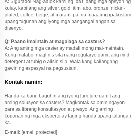
A: Sigurado! Nag-aalok kami ng iba't ibang mga opsyon ng
kulay, kabilang ang silver, gold, itim, abo, bronze, nickel-
plated, coffee, beige, at marami pa, na maaaring ipakustom
upang tugunan ang iyong mga pangangailangan sa
disenyo.
Q: Paano imaintain at magalaga sa casters?
A: Ang aming mga caster ay madali mong mai-maintain.
Kung malabo, maglinis sila nang regularyo gamit ang mild
detergent at tubig o alisin sila. Wala kang kailangang
gawin ng espesyal na pagsustain.
Kontak namin:
Handa ka bang baguhin ang iyong furniture gamit ang
aming solusyon sa casters? Magkontak sa amin ngayon
para sa libreng konsultasyon at presyo. Ang aming
koponan ng mga eksperto ay laging handa upang tulungan
ka.
E-mail:
[email protected]