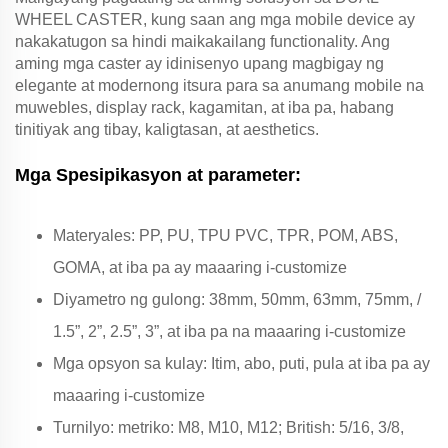
WHEEL CASTER, kung saan ang mga mobile device ay
nakakatugon sa hindi maikakailang functionality. Ang
aming mga caster ay idinisenyo upang magbigay ng
elegante at modernong itsura para sa anumang mobile na
muwebles, display rack, kagamitan, at iba pa, habang
tinitiyak ang tibay, kaligtasan, at aesthetics.
Mga Spesipikasyon at parameter:
Materyales: PP, PU, TPU PVC, TPR, POM, ABS,
GOMA, at iba pa ay maaaring i-customize
Diyametro ng gulong: 38mm, 50mm, 63mm, 75mm, /
1.5”, 2”, 2.5”, 3”, at iba pa na maaaring i-customize
Mga opsyon sa kulay: Itim, abo, puti, pula at iba pa ay
maaaring i-customize
Turnilyo: metriko: M8, M10, M12; British: 5/16, 3/8,