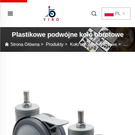
PL
Plastikowe podwójne koło obrotowe
Strona Główna
>
Produkty
>
Koło obrotowe meblowe
>
Plast