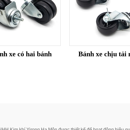
nh xe có hai bánh
Bánh xe chịu tải 
NHH Kim khí Yirong Hạ Môn được thiết kế để hoạt động hiệu q