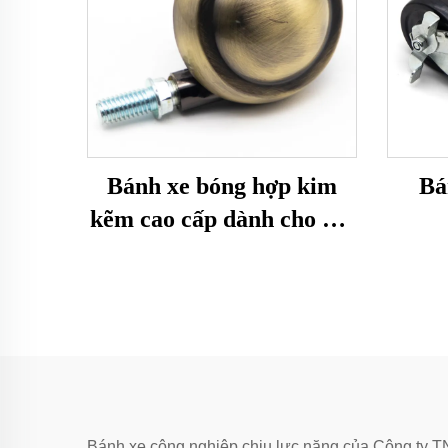
Bánh xe bóng hợp kim
Bá
kẽm cao cấp dành cho nội
thất
Bánh xe công nghiệp chịu lực nặng của Công ty T