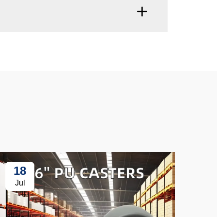
18
3
Jul
Ju