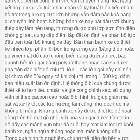
làm việc bền bỉ trong lĩnh vực vận chuyển hàng hóa nặng,
kết hợp giữa cấu trúc chắc chắn và kỹ thuật tiên tiến nhằm
hỗ trợ trọng lượng cực lớn nhưng vẫn đảm bảo khả năng
di chuyển linh hoạt. Những bánh xe này bắt đầu với khung
thép dày làm nền tảng, thường được phủ lớp sơn tĩnh điện
chống gỉ sét, cung cấp điểm lắp đặt ổn định và phân bố lực
đều trên toàn bộ khung xe đẩy. Bản thân bánh xe có thiết
kế nhiều lớp: phần lõi bên trong cứng cáp (bằng thép hoặc
polymer mật độ cao) chống biến dạng dưới áp lực, bao
quanh bởi lớp gai bằng polyurethane hoặc cao su được
pha trộn đặc biệt để chịu tải lớn – các lớp gai này chỉ nén
lại chưa đến 5% ngay cả khi chịu tải trọng 1.500 kg, đảm
bảo hiệu suất lăn ổn định. Hệ thống ổ bi của chúng được
thiết kế to hơn tiêu chuẩn và gia công chính xác, sử dụng
viên bi thép cacbon cao hoặc ổ bi hình trụ giúp giảm ma
sát và xử lý tốt các lực hướng tâm cũng như dọc trục mà
không bị nóng. Những bánh xe này được thiết kế để hoạt
động trên bề mặt gồ ghề, với hoa văn gai được tính toán
để đẩy các mảnh vụn như đá cuội hay mạt kim loại ra khỏi
bánh xe, ngăn ngừa thủng hoặc mài mòn không đều.
Trong quá trình thử nghiệm, chúng thể hiện độ bền vượt