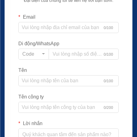
Đại diện của chúng tôi sẽ liên hệ với bạn sớm.
Email
0/100
Di động/WhatsApp
Code
0/100
Tên
0/100
Tên công ty
0/200
Lời nhắn