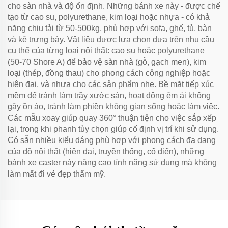
cho sàn nhà và độ ổn định. Những bánh xe này - được chế
tạo từ cao su, polyurethane, kim loại hoặc nhựa - có khả
năng chịu tải từ 50-500kg, phù hợp với sofa, ghế, tủ, bàn
và kệ trưng bày. Vật liệu được lựa chọn dựa trên nhu cầu
cụ thể của từng loại nội thất: cao su hoặc polyurethane
(50-70 Shore A) để bảo vệ sàn nhà (gỗ, gạch men), kim
loại (thép, đồng thau) cho phong cách công nghiệp hoặc
hiện đại, và nhựa cho các sản phẩm nhẹ. Bề mặt tiếp xúc
mềm để tránh làm trầy xước sàn, hoạt động êm ái không
gây ồn ào, tránh làm phiền không gian sống hoặc làm việc.
Các mẫu xoay giúp quay 360° thuận tiện cho việc sắp xếp
lại, trong khi phanh tùy chọn giúp cố định vị trí khi sử dụng.
Có sẵn nhiều kiểu dáng phù hợp với phong cách đa dạng
của đồ nội thất (hiện đại, truyền thống, cổ điển), những
bánh xe caster này nâng cao tính năng sử dụng mà không
làm mất đi vẻ đẹp thẩm mỹ.