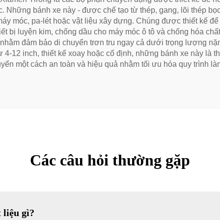
 Những bánh xe này - được chế tạo từ thép, gang, lõi thép bọc
máy móc, pa-lét hoặc vật liệu xây dựng. Chúng được thiết kế để 
hiết bị luyện kim, chống dầu cho máy móc ô tô và chống hóa ch
nhằm đảm bảo di chuyển trơn tru ngay cả dưới trọng lượng nặng
ừ 4-12 inch, thiết kế xoay hoặc cố định, những bánh xe này là t
ển một cách an toàn và hiệu quả nhằm tối ưu hóa quy trình làm
Các câu hỏi thường gặp
liệu gì?