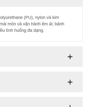
olyurethane (PU), nylon và kim
g mài mòn và vận hành êm ái; bánh
iều tình huống đa dạng.