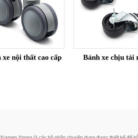
 xe nội thất cao cấp
Bánh xe chịu tải 
men Yirong là các bộ phận chuyên dụng được thiết kế để hỗ trợ