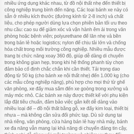
nhiều ứng dụng khác nhau, từ đồ nội thất nhẹ đến thiết bị
công nghiệp trung bình đến nặng. Các loại bánh xe này có
sẵn ở nhiều kích thước (đường kính từ 2-8 inch) và chất
liệu, cho phép người dùng lựa chọn phiên bản tối ưu theo
nhu cầu: cao su để giảm xóc và vận hành êm ái trong văn
phòng hoặc bệnh viện; polyurethane để lăn nhẹ và bền
trong bán lẻ hoặc logistics; nylon để chịu tải lớn và chống
hóa chất trong môi trường công nghiệp. Nhiều mẫu được
trang bị chức năng xoay 360 độ, giúp dễ dàng di chuyển
trong không gian hẹp, trong khi hệ thống phanh tùy chọn
đảm bảo cố định chắc chắn khi cần thiết. Tải trọng dao
động từ 50 kg (cho bánh xe nội thất nhẹ) đến 1.000 kg (cho
các mẫu công nghiệp nặng), phù hợp cho mọi thứ từ ghế
văn phòng, xe đẩy mua sắm đến xe goòng trong xưởng và
máy móc nhỏ. Các bánh xe này được thiết kế với phụ kiện
lắp đặt tiêu chuẩn, đảm bảo việc gắn kết dễ dàng vào
nhiều loại đế – đồ nội thất bằng gỗ, xe đẩy kim loại, thiết bị
nhựa – mà không cần sửa đổi phức tạp. Dù sử dụng tại
nhà riêng, văn phòng, cửa hàng bán lẻ hay nhà máy, bánh
xe đa năng vẫn mang lại khả năng di chuyển đáng tin cậy,