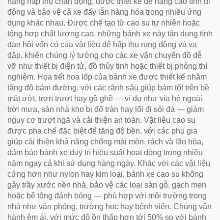
năng hấp thụ chấn động, được thiết kế để nâng cao tính di
động và bảo vệ cả xe đẩy lẫn hàng hóa trong nhiều ứng
dụng khác nhau. Được chế tạo từ cao su tự nhiên hoặc
tổng hợp chất lượng cao, những bánh xe này tận dụng tính
đàn hồi vốn có của vật liệu để hấp thụ rung động và va
đập, khiến chúng lý tưởng cho các xe vận chuyển đồ dễ
vỡ như thiết bị điện tử, đồ thủy tinh hoặc thiết bị phòng thí
nghiệm. Họa tiết hoa lốp của bánh xe được thiết kế nhằm
tăng độ bám đường, với các rãnh sâu giúp bám tốt trên bề
mặt ướt, trơn trượt hay gồ ghề — ví dụ như vỉa hè ngoài
trời mưa, sàn nhà kho bị đổ tràn hay lối đi sỏi đá — giảm
nguy cơ trượt ngã và cải thiện an toàn. Vật liệu cao su
được pha chế đặc biệt để tăng độ bền, với các phụ gia
giúp cải thiện khả năng chống mài mòn, rách và lão hóa,
đảm bảo bánh xe duy trì hiệu suất hoạt động trong nhiều
năm ngay cả khi sử dụng hàng ngày. Khác với các vật liệu
cứng hơn như nylon hay kim loại, bánh xe cao su không
gây trầy xước nền nhà, bảo vệ các loại sàn gỗ, gạch men
hoặc bê tông đánh bóng — phù hợp với môi trường trong
nhà như văn phòng, trường học hay bệnh viện. Chúng vận
hành êm ái, với mức độ ồn thấp hơn tới 50% so với bánh