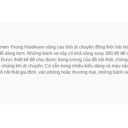
en Yirong Hardware nâng cao tính di chuyển đồng thời hài hòa vớ
dễ dàng hơn. Những bánh xe này có khả năng xoay 360 độ để d
 Được thiết kế để chịu được trọng lượng của đồ nội thất, chún
ẹ nhàng khi di chuyển. Có sẵn trong nhiều kiểu dáng và màu sắ
đồ nội thất gia đình, văn phòng hoặc thương mại, những bánh 