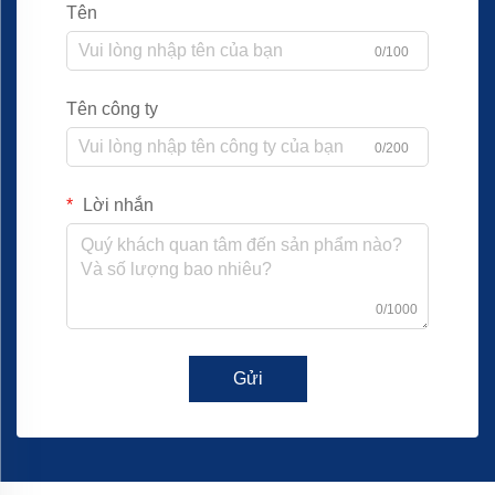
Tên
0/100
Tên công ty
0/200
Lời nhắn
0/1000
Gửi