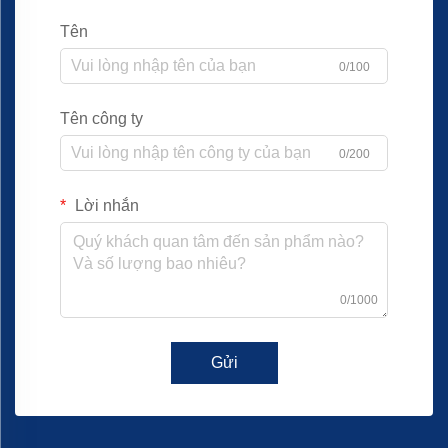
Tên
0/100
Tên công ty
0/200
Lời nhắn
0/1000
Gửi