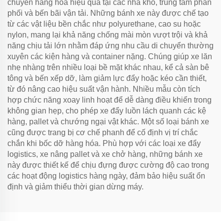
chuyển hàng hóa hiệu quả tại các nhà kho, trung tâm phân
phối và bến bãi vận tải. Những bánh xe này được chế tạo
từ các vật liệu bền chắc như polyurethane, cao su hoặc
nylon, mang lại khả năng chống mài mòn vượt trội và khả
năng chịu tải lớn nhằm đáp ứng nhu cầu di chuyển thường
xuyên các kiện hàng và container nặng. Chúng giúp xe lăn
nhẹ nhàng trên nhiều loại bề mặt khác nhau, kể cả sàn bê
tông và bến xếp dỡ, làm giảm lực đẩy hoặc kéo cần thiết,
từ đó nâng cao hiệu suất vận hành. Nhiều mẫu còn tích
hợp chức năng xoay linh hoạt để dễ dàng điều khiển trong
không gian hẹp, cho phép xe đẩy luồn lách quanh các kệ
hàng, pallet và chướng ngại vật khác. Một số loại bánh xe
cũng được trang bị cơ chế phanh để cố định vị trí chắc
chắn khi bốc dỡ hàng hóa. Phù hợp với các loại xe đẩy
logistics, xe nâng pallet và xe chở hàng, những bánh xe
này được thiết kế để chịu đựng được cường độ cao trong
các hoạt động logistics hàng ngày, đảm bảo hiệu suất ổn
định và giảm thiểu thời gian dừng máy.