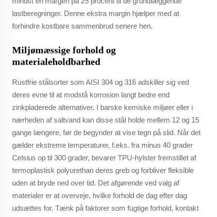
mindst en margen på 25 procent til de grundlæggende
lastberegninger. Denne ekstra margin hjælper med at
forhindre kostbare sammenbrud senere hen.
Miljømæssige forhold og
materialeholdbarhed
Rustfrie stålsorter som AISI 304 og 316 adskiller sig ved
deres evne til at modstå korrosion langt bedre end
zinkpladerede alternativer. I barske kemiske miljøer eller i
nærheden af saltvand kan disse stål holde mellem 12 og 15
gange længere, før de begynder at vise tegn på slid. Når det
gælder ekstreme temperaturer, f.eks. fra minus 40 grader
Celsius op til 300 grader, bevarer TPU-hylster fremstillet af
termoplastisk polyurethan deres greb og forbliver fleksible
uden at bryde ned over tid. Det afgørende ved valg af
materialer er at overveje, hvilke forhold de dag efter dag
udsættes for. Tænk på faktorer som fugtige forhold, kontakt