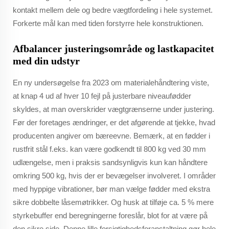
kontakt mellem dele og bedre vægtfordeling i hele systemet.
Forkerte mål kan med tiden forstyrre hele konstruktionen.
Afbalancer justeringsområde og lastkapacitet
med din udstyr
En ny undersøgelse fra 2023 om materialehåndtering viste,
at knap 4 ud af hver 10 fejl på justerbare niveaufødder
skyldes, at man overskrider vægtgrænserne under justering.
Før der foretages ændringer, er det afgørende at tjekke, hvad
producenten angiver om bæreevne. Bemærk, at en fødder i
rustfrit stål f.eks. kan være godkendt til 800 kg ved 30 mm
udlængelse, men i praksis sandsynligvis kun kan håndtere
omkring 500 kg, hvis der er bevægelser involveret. I områder
med hyppige vibrationer, bør man vælge fødder med ekstra
sikre dobbelte låsemøtrikker. Og husk at tilføje ca. 5 % mere
styrkebuffer end beregningerne foreslår, blot for at være på
den sikre side. Denne lille forsigtighedsforanstaltning gør hele