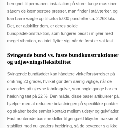
beregnet til permanent installation på store, tunge maskiner
såsom de kæmpestore presser, man finder i stålværker, og
kan bære vægte op til cirka 5.000 pund eller ca. 2.268 kilo.
Det, der adskiller dem, er deres solide
bundpladekonstruktion, som fungerer bedst i miljøer med
meget vibration, da intet flytter sig, når de først er sat fast.
Svingende bund vs. faste bundkonstruktioner
og udjævningsfleksibilitet
Svingende bundfødder kan håndtere vinkelforstyrrelser på
omkring 20 grader, hvilket gør dem særlig vigtige, når de
anvendes på ujævne fabriksgulve, som nogle gange har en
hældning tæt på 22 %. Den måde, disse baser artikulerer på,
hjælper med at reducere belastningen på specifikke punkter
og skaber bedre samlet kontakt mellem udstyr og gulvflader.
Fastmonterede basismodeller til gengæld tilbyder maksimal
stabilitet med nul graders hældning, så de bevæger sig ikke