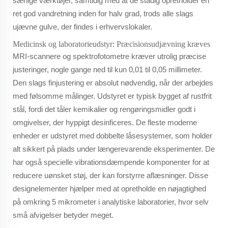
særlige værktøjer, samtidig med at de stadig opretholder en
ret god vandretning inden for halv grad, trods alle slags
ujævne gulve, der findes i erhvervslokaler.
Medicinsk og laboratorieudstyr: Præcisionsudjævning kræves
MRI-scannere og spektrofotometre kræver utrolig præcise
justeringer, nogle gange ned til kun 0,01 til 0,05 millimeter.
Den slags finjustering er absolut nødvendig, når der arbejdes
med følsomme målinger. Udstyret er typisk bygget af rustfrit
stål, fordi det tåler kemikalier og rengøringsmidler godt i
omgivelser, der hyppigt desinficeres. De fleste moderne
enheder er udstyret med dobbelte låsesystemer, som holder
alt sikkert på plads under længerevarende eksperimenter. De
har også specielle vibrationsdæmpende komponenter for at
reducere uønsket støj, der kan forstyrre aflæsninger. Disse
designelementer hjælper med at opretholde en nøjagtighed
på omkring 5 mikrometer i analytiske laboratorier, hvor selv
små afvigelser betyder meget.