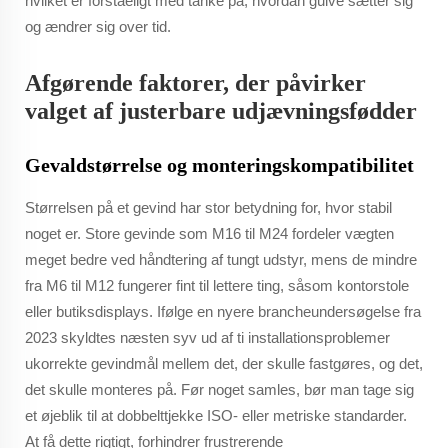
hvilket er forståeligt med tanke på, hvordan gulve sætter sig
og ændrer sig over tid.
Afgørende faktorer, der påvirker
valget af justerbare udjævningsfødder
Gevaldstørrelse og monteringskompatibilitet
Størrelsen på et gevind har stor betydning for, hvor stabil
noget er. Store gevinde som M16 til M24 fordeler vægten
meget bedre ved håndtering af tungt udstyr, mens de mindre
fra M6 til M12 fungerer fint til lettere ting, såsom kontorstole
eller butiksdisplays. Ifølge en nyere brancheundersøgelse fra
2023 skyldtes næsten syv ud af ti installationsproblemer
ukorrekte gevindmål mellem det, der skulle fastgøres, og det,
det skulle monteres på. Før noget samles, bør man tage sig
et øjeblik til at dobbelttjekke ISO- eller metriske standarder.
At få dette rigtigt, forhindrer frustrerende