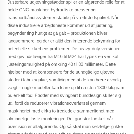
Justerbare udjævningsfødder spiller en afgørende rolle for at
holde CNC-maskiner, hydrauliske presser og
transportbåndssystemer stabile på værkstedsgulvet. Når
disse industrielle arbejdsheste kommer ud af justering,
begynder ting hurtigt at gå galt – produktionen bliver
langsommere, og der er altid den irriterende bekymring for
potentielle sikkerhedsproblemer. De heavy-duty versioner
med gevindstænger fra M16 til M24 har typisk en vertikal
justeringsmulighed på omkring 40 til 80 millimeter. Dette
hjælper med at kompensere for de uundgåelige ujævne
steder i fabriksgulve, samtidig med at de kan bære alvorlig
vægt – nogle modeller kan klare op til næsten 1800 kilogram
pr. enkelt fod! Fødder med svingbart bunddesign skiller sig
ud, fordi de reducerer vibrationsoverførsel gennem
maskineriet med cirka to tredjedele sammenlignet med
almindelige faste monteringer. Det gør stor forskel, når
præcision er altafgørende. Og så skal man selvfølgelig ikke