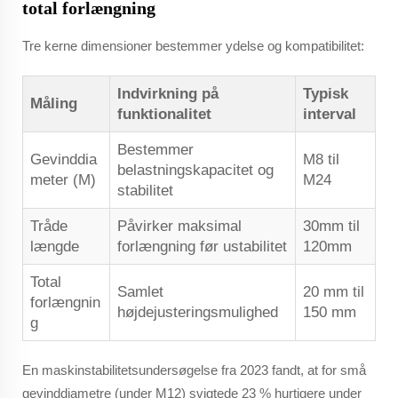
total forlængning
Tre kerne dimensioner bestemmer ydelse og kompatibilitet:
Indvirkning på
Typisk
Måling
funktionalitet
interval
Bestemmer
Gevinddia
M8 til
belastningskapacitet og
meter (M)
M24
stabilitet
Tråde
Påvirker maksimal
30mm til
længde
forlængning før ustabilitet
120mm
Total
Samlet
20 mm til
forlængnin
højdejusteringsmulighed
150 mm
g
En maskinstabilitetsundersøgelse fra 2023 fandt, at for små
gevinddiametre (under M12) svigtede 23 % hurtigere under