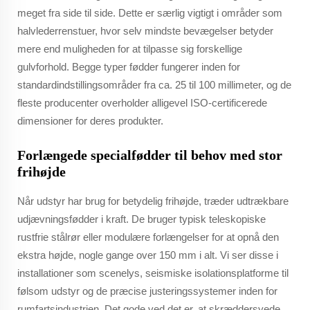
meget fra side til side. Dette er særlig vigtigt i områder som
halvlederrenstuer, hvor selv mindste bevægelser betyder
mere end muligheden for at tilpasse sig forskellige
gulvforhold. Begge typer fødder fungerer inden for
standardindstillingsområder fra ca. 25 til 100 millimeter, og de
fleste producenter overholder alligevel ISO-certificerede
dimensioner for deres produkter.
Forlængede specialfødder til behov med stor
frihøjde
Når udstyr har brug for betydelig frihøjde, træder udtrækbare
udjævningsfødder i kraft. De bruger typisk teleskopiske
rustfrie stålrør eller modulære forlængelser for at opnå den
ekstra højde, nogle gange over 150 mm i alt. Vi ser disse i
installationer som scenelys, seismiske isolationsplatforme til
følsom udstyr og de præcise justeringssystemer inden for
rumfartsindustrien. Det gode ved det er, at skræddersyede