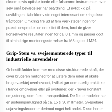
eksempelvis optiske borde eller følsomme instrumenter, hvor
selv små bevægelser har betydning. Et nyligt kig på
udviklingen i fabrikker viste noget interessant omkring disse
trådfodder. Omkring fire ud af fem værksteder inden for
præcisionsproduktion er skiftet til dem, fordi de giver
konsekvente resultater inden for ca. 0,1 mm og passer godt
til almindelige monteringsstørrelser fra M8 og op til M24.
Grip-Stem vs. svejsemonterede typer til
industrielle anvendelser
Gribestilkfødder kommer med disse strukturerede skaft, der
giver brugeren mulighed for at justere dem uden at skulle
bruge værktøj overhovedet, hvilket gør dem særlig praktiske
i trange omgivelser eller på systemer, der kræver konstant
omjustering, som f.eks. transportbånd. De fleste modeller har
en justeringsmulighed på ca. 15 til 30 millimeter. Svejsebare
udjævningsfødder er derimod noget helt andet. Disse her er