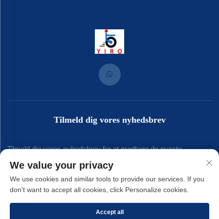
Tilmeld dig vores nyhedsbrev
Tilmeld dig vores nyhedsbrev for at modtage de nyeste
We value your privacy
branchenyt, opdateringer og indsigt fra vores team.
We use cookies and similar tools to provide our services. If you
don't want to accept all cookies, click Personalize cookies.
Tilmeld
Accept all