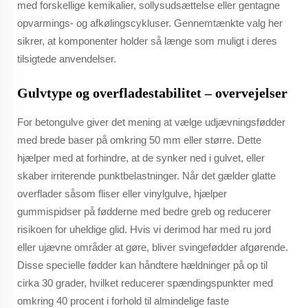
med forskellige kemikalier, sollysudsættelse eller gentagne
opvarmings- og afkølingscykluser. Gennemtænkte valg her
sikrer, at komponenter holder så længe som muligt i deres
tilsigtede anvendelser.
Gulvtype og overfladestabilitet – overvejelser
For betongulve giver det mening at vælge udjævningsfødder
med brede baser på omkring 50 mm eller større. Dette
hjælper med at forhindre, at de synker ned i gulvet, eller
skaber irriterende punktbelastninger. Når det gælder glatte
overflader såsom fliser eller vinylgulve, hjælper
gummispidser på fødderne med bedre greb og reducerer
risikoen for uheldige glid. Hvis vi derimod har med ru jord
eller ujævne områder at gøre, bliver svingefødder afgørende.
Disse specielle fødder kan håndtere hældninger på op til
cirka 30 grader, hvilket reducerer spændingspunkter med
omkring 40 procent i forhold til almindelige faste