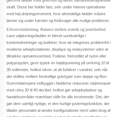
glemme fødder med greb-stift og deres savtandsdesignerede
skaft. Disse her holder fast, selv under intense operationer
med høj drejningsmoment, hvor almindelige fødder måske
løsner sig under kørslen og forårsager alle mulige problemer.
Erhvervsindretning: Balance mellem æstetik og justerbarhed
Lave udjævningsfødder er blevet uundværlige i
kontorindretninger og butikker, hvor de integreres problemfrit i
moderne arbejdsstationer, displaye og reolsystemer uden at
tiltrække opmærksomhed. Fodene, fremstillet af nylon eller
polypropylen, giver typisk en højdejustering på omkring 10 til
30 millimeter, hvilket sikrer, at alt forbliver i vandret, selv når
der skiftes mellem forskellige gulvtyper som tæppe og flise.
Gummidæmpere indbygget i fødderne reducerer støjniveauet
med cirka 30 til 40 decibel, hvilket gør arbejdspladser og
handelsområder mærkbart stille for alle involverede. Det, der
gør dem særligt nyttige, er den hurtige justeringsfunktion, der
tillader personalet at ændre konfigurationer nemt uden brug af