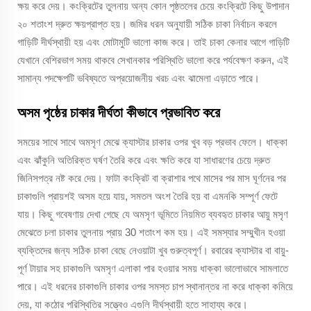
ক্ষয় করে দেয়। কংক্রিটের তুলনায় অন্য কোন পৃষ্ঠতলের চেয়ে কংক্রিটে কিছু উপাদান
২০ শতাংশ দ্রুত ক্ষয়প্রাপ্ত হয়। জমির ধরন অনুযায়ী সঠিক চাকা নির্বাচন করলে
গাড়িটি দীর্ঘস্থায়ী হয় এবং মোটামুটি ভালো কাজ করে। তাই চাকা কেনার আগে গাড়িটি
যেখানে বেশিরভাগ সময় থাকবে সেখানকার পরিস্থিতি ভালো করে পর্যবেক্ষণ করুন, এই
সামান্য পদক্ষেপটি ভবিষ্যতে অপ্রয়োজনীয় খরচ এবং ঝামেলা এড়াতে পারে।
অসম পৃষ্ঠের চাকার দীর্ঘতা কীভাবে প্রভাবিত করে
সময়ের সাথে সাথে অমসৃণ মেঝে ক্যাস্টার চাকার ওপর খুব বড় প্রভাব ফেলে। ধাক্কা
এবং ঝাঁকুনি অতিরিক্ত ঘর্ষণ তৈরি করে এবং ক্ষতি করে যা সাধারণের চেয়ে দ্রুত
জিনিসপত্র নষ্ট করে দেয়। ফাটা কংক্রিট বা ক্রাশার পথে মাসের পর মাস ঘূর্ণনের পর
চাকাগুলি প্রায়শই অসম হয়ে যায়, সমতল অংশ তৈরি হয় বা এমনকি সম্পূর্ণ ফেটে
যায়। কিছু গবেষণায় দেখা গেছে যে অমসৃণ ভূমিতে নিয়মিত ব্যবহৃত চাকার আয়ু মসৃণ
মেঝেতে চলা চাকার তুলনায় প্রায় 30 শতাংশ কম হয়। এই সমস্যার সম্মুখীন হওয়া
ব্যক্তিদের জন্য সঠিক চাকা বেছে নেওয়াটা খুব গুরুত্বপূর্ণ। রবারের ক্যাস্টার বা বায়ু-
পূর্ণ টায়ার সহ চাকাগুলি অমসৃণ এলাকা পার হওয়ার সময় ধাক্কা ভালোভাবে সামলাতে
পারে। এই ধরনের চাকাগুলি চাকার ওপর সমস্ত চাপ স্থানান্তর না করে ধাক্কা কমিয়ে
দেয়, যা কঠোর পরিস্থিতির সত্ত্বেও এগুলি দীর্ঘস্থায়ী হতে সাহায্য করে।