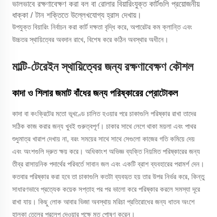
ভালভাবে রক্ষণাবেক্ষণ করা বল বা রোলার বিয়ারিংযুক্ত কার্টগুলি প্রয়োজনীয়
ধাক্কা / টান শক্তিতে উল্লেখযোগ্য হ্রাস দেখায়।
উপযুক্ত বিয়ারিং নির্বাচন করা কার্ট দক্ষতা বৃদ্ধি করে, অপারেটর কম ক্লান্তি এবং
উচ্চতর স্থায়িত্বের অবদান রাখে, বিশেষ করে কঠিন অবস্থার অধীনে।
মাল্টি-টেরেইন স্থায়িত্বের জন্য রক্ষণাবেক্ষণ কৌশল
কাদা ও শিলার জমাট বাঁধের জন্য পরিষ্কারের প্রোটোকল
কাদা বা কংক্রিটের মতো ভূখণ্ডে চালিত হওয়ার পরে চাকাগুলি পরিষ্কার রাখা তাদের
সঠিক কাজ করার জন্য খুবই গুরুত্বপূর্ণ। চাকার সাথে লেগে থাকা ময়লা এবং পাথর
শুধুমাত্র খারাপ দেখায় না, বরং সময়ের সাথে সাথে সেগুলো কাজের গতি কমিয়ে দেয়
এবং অংশগুলি দ্রুত ক্ষয় করে। অধিকাংশ অভিজ্ঞ ব্যক্তি নিয়মিত পরিষ্কারের জন্য
তীব্র রাসায়নিক পদার্থের পরিবর্তে সাবান জল এবং একটি ব্রাশ ব্যবহারের পরামর্শ দেন।
কতবার পরিষ্কার করা হবে তা চাকাগুলি কতটা ব্যবহৃত হয় তার উপর নির্ভর করে, কিন্তু
সাধারণভাবে প্রত্যেক কয়েক সপ্তাহ পর পর ভালো করে পরিষ্কার করলে সমস্যা দূরে
রাখা যায়। কিছু লোক আবার ভিজা অবস্থায় মরিচা প্রতিরোধের জন্য ধাতব অংশে
হালকা তেলের প্রলেপ দেওয়ার পক্ষে মত পোষণ করেন।