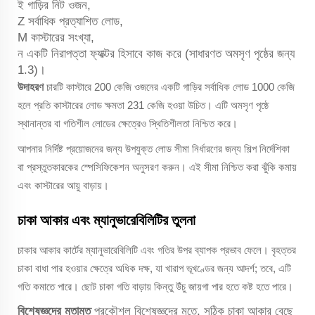
ই
গাড়ির নিট ওজন,
Z
সর্বাধিক প্রত্যাশিত লোড,
M
কাস্টারের সংখ্যা,
ন
একটি নিরাপত্তা ফ্যাক্টর হিসাবে কাজ করে (সাধারণত অমসৃণ পৃষ্ঠের জন্য
1.3)।
উদাহরণ
চারটি কাস্টারে 200 কেজি ওজনের একটি গাড়ির সর্বাধিক লোড 1000 কেজি
হলে প্রতি কাস্টারের লোড ক্ষমতা 231 কেজি হওয়া উচিত। এটি অমসৃণ পৃষ্ঠে
স্থানান্তর বা গতিশীল লোডের ক্ষেত্রেও স্থিতিশীলতা নিশ্চিত করে।
আপনার নির্দিষ্ট প্রয়োজনের জন্য উপযুক্ত লোড সীমা নির্ধারণের জন্য শিল্প নির্দেশিকা
বা প্রস্তুতকারকের স্পেসিফিকেশন অনুসরণ করুন। এই সীমা নিশ্চিত করা ঝুঁকি কমায়
এবং কাস্টারের আয়ু বাড়ায়।
চাকা আকার এবং ম্যানুভারেবিলিটির তুলনা
চাকার আকার কার্টের ম্যানুভারেবিলিটি এবং গতির উপর ব্যাপক প্রভাব ফেলে। বৃহত্তর
চাকা বাধা পার হওয়ার ক্ষেত্রে অধিক দক্ষ, যা খারাপ ভূখণ্ডের জন্য আদর্শ; তবে, এটি
গতি কমাতে পারে। ছোট চাকা গতি বাড়ায় কিন্তু উঁচু জায়গা পার হতে কষ্ট হতে পারে।
বিশেষজ্ঞদের মতামত
প্রকৌশল বিশেষজ্ঞদের মতে, সঠিক চাকা আকার বেছে