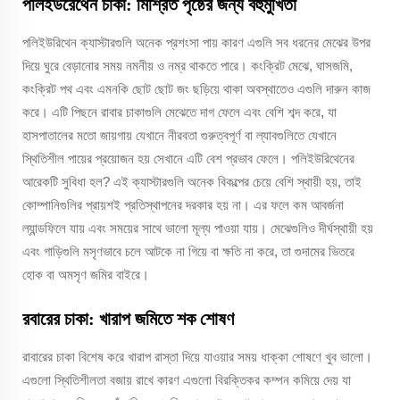
পলিইউরেথেন চাকা: মিশ্রিত পৃষ্ঠের জন্য বহুমুখিতা
পলিইউরিথেন ক্যাস্টারগুলি অনেক প্রশংসা পায় কারণ এগুলি সব ধরনের মেঝের উপর
দিয়ে ঘুরে বেড়ানোর সময় নমনীয় ও নম্র থাকতে পারে। কংক্রিট মেঝে, ঘাসজমি,
কংক্রিট পথ এবং এমনকি ছোট ছোট জং ছড়িয়ে থাকা অবস্থাতেও এগুলি দারুন কাজ
করে। এটি পিছনে রাবার চাকাগুলি মেঝেতে দাগ ফেলে এবং বেশি শব্দ করে, যা
হাসপাতালের মতো জায়গায় যেখানে নীরবতা গুরুত্বপূর্ণ বা ল্যাবগুলিতে যেখানে
স্থিতিশীল পায়ের প্রয়োজন হয় সেখানে এটি বেশ প্রভাব ফেলে। পলিইউরিথেনের
আরেকটি সুবিধা হল? এই ক্যাস্টারগুলি অনেক বিকল্পের চেয়ে বেশি স্থায়ী হয়, তাই
কোম্পানিগুলির প্রায়শই প্রতিস্থাপনের দরকার হয় না। এর ফলে কম আবর্জনা
ল্যান্ডফিলে যায় এবং সময়ের সাথে ভালো মূল্য পাওয়া যায়। মেঝেগুলিও দীর্ঘস্থায়ী হয়
এবং গাড়িগুলি মসৃণভাবে চলে আটকে না গিয়ে বা ক্ষতি না করে, তা গুদামের ভিতরে
হোক বা অমসৃণ জমির বাইরে।
রবারের চাকা: খারাপ জমিতে শক শোষণ
রাবারের চাকা বিশেষ করে খারাপ রাস্তা দিয়ে যাওয়ার সময় ধাক্কা শোষণে খুব ভালো।
এগুলো স্থিতিশীলতা বজায় রাখে কারণ এগুলো বিরক্তিকর কম্পন কমিয়ে দেয় যা