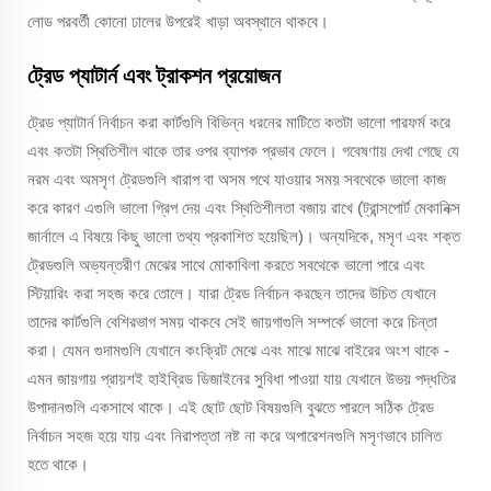
লোড পরবর্তী কোনো ঢালের উপরেই খাড়া অবস্থানে থাকবে।
ট্রেড প্যাটার্ন এবং ট্রাকশন প্রয়োজন
ট্রেড প্যাটার্ন নির্বাচন করা কার্টগুলি বিভিন্ন ধরনের মাটিতে কতটা ভালো পারফর্ম করে
এবং কতটা স্থিতিশীল থাকে তার ওপর ব্যাপক প্রভাব ফেলে। গবেষণায় দেখা গেছে যে
নরম এবং অমসৃণ ট্রেডগুলি খারাপ বা অসম পথে যাওয়ার সময় সবথেকে ভালো কাজ
করে কারণ এগুলি ভালো গ্রিপ দেয় এবং স্থিতিশীলতা বজায় রাখে (ট্রান্সপোর্ট মেকানিক্স
জার্নালে এ বিষয়ে কিছু ভালো তথ্য প্রকাশিত হয়েছিল)। অন্যদিকে, মসৃণ এবং শক্ত
ট্রেডগুলি অভ্যন্তরীণ মেঝের সাথে মোকাবিলা করতে সবথেকে ভালো পারে এবং
স্টিয়ারিং করা সহজ করে তোলে। যারা ট্রেড নির্বাচন করছেন তাদের উচিত যেখানে
তাদের কার্টগুলি বেশিরভাগ সময় থাকবে সেই জায়গাগুলি সম্পর্কে ভালো করে চিন্তা
করা। যেমন গুদামগুলি যেখানে কংক্রিট মেঝে এবং মাঝে মাঝে বাইরের অংশ থাকে -
এমন জায়গায় প্রায়শই হাইব্রিড ডিজাইনের সুবিধা পাওয়া যায় যেখানে উভয় পদ্ধতির
উপাদানগুলি একসাথে থাকে। এই ছোট ছোট বিষয়গুলি বুঝতে পারলে সঠিক ট্রেড
নির্বাচন সহজ হয়ে যায় এবং নিরাপত্তা নষ্ট না করে অপারেশনগুলি মসৃণভাবে চালিত
হতে থাকে।