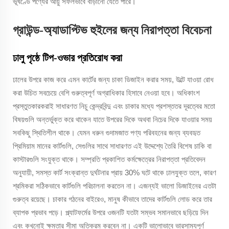
ভূখণ্ডে পণ্যের আয়ু সফলভাবে বাড়ানো যেতে পারে।
গ্রাউন্ড-অ্যাডাপ্টিভ হুইলের জন্য নিরাপত্তা বিবেচনা
ঢালু পৃষ্ঠে টিপ-ওভার প্রতিরোধ করা
ঢালের উপরে কাজ করে এমন কার্টের জন্য চাকা ডিজাইন করার সময়, উল্টে যাওয়া রোধ
করা উচিত সবচেয়ে বেশি গুরুত্বপূর্ণ অগ্রাধিকার হিসাবে নেওয়া হবে। অধিকাংশ
প্রস্তুতকারকরাই সাধারণত নিচু কেন্দ্রবিন্দু এবং চাকার মধ্যে প্রশস্ততর দূরত্বের মতো
বিষয়গুলি অন্তর্ভুক্ত করে থাকেন যাতে উপরের দিকে অথবা নিচের দিকে যাওয়ার সময়
সবকিছু স্থিতিশীল থাকে। যেমন ধরুন গুদামজাত পণ্য পরিবহনের জন্য ব্যবহৃত
প্রিমিয়াম মানের কার্টগুলি, সেগুলির সাথে সাধারণত এই উদ্দেশ্যে তৈরি বিশেষ চাকি বা
কাস্টারগুলি সংযুক্ত থাকে। সম্প্রতি প্রকাশিত কর্মক্ষেত্রের নিরাপত্তা প্রতিবেদন
অনুযায়ী, সমস্ত কার্ট সংক্রান্ত দুর্ঘটনার প্রায় 30% ঘটে থাকে ঢালযুক্ত তলে, কারণ
শ্রমিকরা সঠিকভাবে কার্টগুলি পরিচালনা করতেন না। এজন্যই ভালো ডিজাইনের এতটা
গুরুত্ব রয়েছে। চাকার গঠনের বাইরেও, মানুষ কীভাবে তাদের কার্টগুলি লোড করে তার
ব্যাপক প্রভাব পড়ে। প্ল্যাটফর্মের উপরে ওজনটি যতটা সম্ভব সমানভাবে ছড়িয়ে দিন
এবং কখনোই ক্ষমতার সীমা অতিক্রম করবেন না। একটি ভালোভাবে ভারসাম্যপূর্ণ