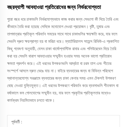
বছরব্যাপী আবহাওয়া প্রতিরোধের জন্য নির্ভরযোগ্যতা
পুরো বছর ধরে চাকাগুলি নির্ভরযোগ্যভাবে কাজ করার জন্য সেগুলো কী দিয়ে তৈরি এবং
কীভাবে তৈরি করা হয়েছে সেদিকে মনোযোগ দেওয়া প্রয়োজন। বৃষ্টি, তুষার এবং
তাপমাত্রার প্রতিকূল পরিবর্তন সময়ের সাথে সাথে চাকাগুলির ক্ষয়ক্ষতি করে, যার ফলে
সেগুলি দ্রুত ক্ষয়প্রাপ্ত হয় বা মরিচা ধরে। ম্যাটেরিয়ালস সায়েন্স রিভিউ-এ প্রকাশিত
কিছু গবেষণা অনুযায়ী, যেসব চাকা থার্মোপ্লাস্টিক রাবার এবং পলিউরেথেন দিয়ে তৈরি
করা হয় সেগুলি খারাপ আবহাওয়ার সম্মুখীন হওয়ার সময় অনেক ভালো প্রতিরোধ
ক্ষমতা প্রদর্শন করে। এই ধরনের উপকরণগুলি আর্দ্রতা বা চরম তাপ এবং শীতের
সংস্পর্শে আসলে দ্রুত ভেঙে যায় না। বাইরে ব্যবহারের জন্য বা বিভিন্ন পরিবেশে
স্থানান্তরযোগ্য সরঞ্জামে ব্যবহারের জন্য চাকা কেনার সময় এমন টেকসই উপকরণ
বেছে নেওয়া যুক্তিযুক্ত। এই ধরনের উপকরণে পরিবর্তন করে ব্যবসাগুলি শীতকাল বা
বর্ষাকালে কম গোলযোগের সম্মুখীন হয়, যার ফলে প্রকৃতির প্রতিকূলতার মধ্যেও
কার্যক্রম নিয়মিতভাবে চলতে থাকে।
পূর্ববর্তী :