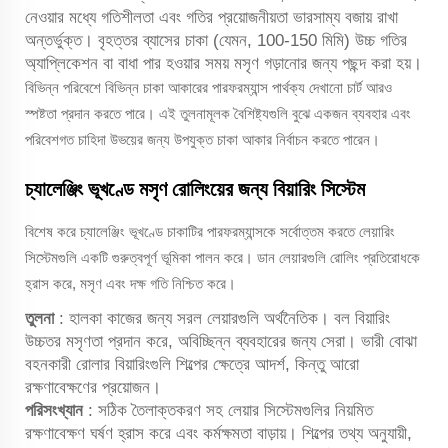
নেওয়ার মধ্যে গতিশীলতা এবং গতির প্রয়োজনীয়তা ভারসাম্য বজায় রাখা
অন্তর্ভুক্ত। বৃহত্তর ব্যাসের চাকা (যেমন, 100-150 মিমি) উচ্চ গতির
অ্যাপ্লিকেশন বা বাধা পার হওয়ার সময় মসৃণ গড়ানোর জন্য পছন্দ করা হয়।
বিভিন্ন পরিবেশে বিভিন্ন চাকা আকারের পারফরম্যান্স পার্থক্য দেখানো চার্ট আরও
স্পষ্টতা প্রদান করতে পারে। এই তুলনামূলক বৈশিষ্ট্যগুলি বুঝে একজন ব্যবহার এবং
পরিবেশগত চাহিদা উভয়ের জন্য উপযুক্ত চাকা আকার নির্বাচন করতে পারেন।
চ্যালেঞ্জিং ভূখণ্ডে মসৃণ রোলিংয়ের জন্য বিয়ারিং সিস্টেম
বিশেষ করে চ্যালেঞ্জিং ভূখণ্ডে চাকাটির পারফরম্যান্সকে সর্বোত্তম করতে লেয়ারিং
সিস্টেমগুলি একটি গুরুত্বপূর্ণ ভূমিকা পালন করে। ডান লেয়ারগুলি রোলিং প্রতিরোধকে
হ্রাস করে, মসৃণ এবং দক্ষ গতি নিশ্চিত করে।
তুলনা
: হালকা কাজের জন্য সরল লেয়ারগুলি অর্থনৈতিক। বল বিয়ারিং
উচ্চতর মসৃণতা প্রদান করে, অবিচ্ছিন্ন ব্যবহারের জন্য সেরা। ভারী বোঝা
বহনকারী রোলার বিয়ারিংগুলি শিল্পের ক্ষেত্রে আদর্শ, কিন্তু আরো
রক্ষণাবেক্ষণের প্রয়োজন।
পরিসংখ্যান
: সঠিক তৈলাক্তকরণ সহ লেয়ার সিস্টেমগুলির নিয়মিত
রক্ষণাবেক্ষণ ঘর্ষণ হ্রাস করে এবং কর্মক্ষমতা বাড়ায়। শিল্পের তথ্য অনুযায়ী,