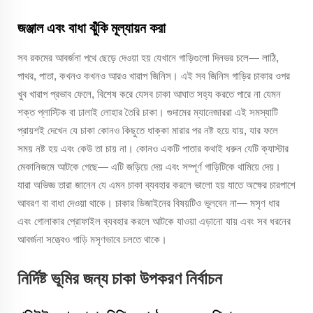
জঞ্জাল এবং বাধা ঝুঁকি মূল্যায়ন করা
সব রকমের আবর্জনা পথে ছেড়ে দেওয়া হয় যেখানে গাড়িগুলো দিনভর চলে— লাঠি,
পাথর, পাতা, কখনও কখনও আরও খারাপ জিনিস। এই সব জিনিস গাড়ির চাকার ওপর
খুব খারাপ প্রভাব ফেলে, বিশেষ করে যেসব চাকা আঘাত সহ্য করতে পারে না যেমন
শক্ত প্লাস্টিক বা ঢালাই লোহার তৈরি চাকা। গুদামের ম্যানেজাররা এই সমস্যাটি
প্রায়শই দেখেন যে চাকা কোনও কিছুতে ধাক্কা মারার পর নষ্ট হয়ে যায়, যার ফলে
সময় নষ্ট হয় এবং কেউ তা চায় না। কোনও একটি পাতার কথাই ধরুন যেটি ক্যাস্টার
মেকানিজমে আটকে গেছে— এটি জড়িয়ে দেয় এবং সম্পূর্ণ গাড়িটিকে থামিয়ে দেয়।
যারা অভিজ্ঞ তারা জানেন যে এমন চাকা ব্যবহার করলে ভালো হয় যাতে অক্ষের চারপাশে
আবরণ বা বাধা দেওয়া থাকে। চাকার ডিজাইনের বিষয়টিও ভুলবেন না— মসৃণ ধার
এবং গোলাকার প্রোফাইল ব্যবহার করলে আটকে যাওয়া এড়ানো যায় এবং সব ধরনের
আবর্জনা সত্ত্বেও গাড়ি মসৃণভাবে চলতে থাকে।
নির্দিষ্ট ভূমির জন্য চাকা উপকরণ নির্বাচন