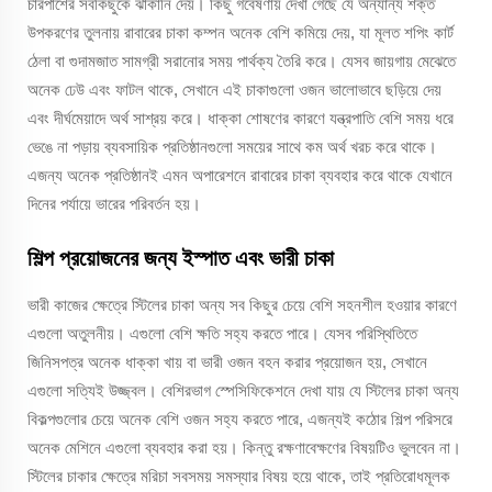
চারপাশের সবকিছুকে ঝাঁকানি দেয়। কিছু গবেষণায় দেখা গেছে যে অন্যান্য শক্ত
উপকরণের তুলনায় রাবারের চাকা কম্পন অনেক বেশি কমিয়ে দেয়, যা মূলত শপিং কার্ট
ঠেলা বা গুদামজাত সামগ্রী সরানোর সময় পার্থক্য তৈরি করে। যেসব জায়গায় মেঝেতে
অনেক ঢেউ এবং ফাটল থাকে, সেখানে এই চাকাগুলো ওজন ভালোভাবে ছড়িয়ে দেয়
এবং দীর্ঘমেয়াদে অর্থ সাশ্রয় করে। ধাক্কা শোষণের কারণে যন্ত্রপাতি বেশি সময় ধরে
ভেঙে না পড়ায় ব্যবসায়িক প্রতিষ্ঠানগুলো সময়ের সাথে কম অর্থ খরচ করে থাকে।
এজন্য অনেক প্রতিষ্ঠানই এমন অপারেশনে রাবারের চাকা ব্যবহার করে থাকে যেখানে
দিনের পর্যায়ে ভারের পরিবর্তন হয়।
শিল্প প্রয়োজনের জন্য ইস্পাত এবং ভারী চাকা
ভারী কাজের ক্ষেত্রে স্টিলের চাকা অন্য সব কিছুর চেয়ে বেশি সহনশীল হওয়ার কারণে
এগুলো অতুলনীয়। এগুলো বেশি ক্ষতি সহ্য করতে পারে। যেসব পরিস্থিতিতে
জিনিসপত্র অনেক ধাক্কা খায় বা ভারী ওজন বহন করার প্রয়োজন হয়, সেখানে
এগুলো সত্যিই উজ্জ্বল। বেশিরভাগ স্পেসিফিকেশনে দেখা যায় যে স্টিলের চাকা অন্য
বিকল্পগুলোর চেয়ে অনেক বেশি ওজন সহ্য করতে পারে, এজন্যই কঠোর শিল্প পরিসরে
অনেক মেশিনে এগুলো ব্যবহার করা হয়। কিন্তু রক্ষণাবেক্ষণের বিষয়টিও ভুলবেন না।
স্টিলের চাকার ক্ষেত্রে মরিচা সবসময় সমস্যার বিষয় হয়ে থাকে, তাই প্রতিরোধমূলক