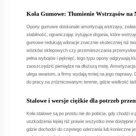
Koła Gumowe: Tłumienie Wstrząsów na 
Opony gumowe doskonale amortyzują wstrząsy, zwłasz
stabilność, ograniczając irytujące drgania, które wst
gumowe redukują wibracje znacznie skuteczniej niż t
wózków sklepowych czy przemieszczania przemysłowy
pełna wybojów i pęknięć, tego typu opony odgrywają klu
zaoszczędzić pieniądze na dłuższą metę. Amortyzacja z
ulega awariom, a firmy wydają mniej na jego naprawy.
do pracy na zróżnicowanym terenie, gdzie wielkość ład
Stalowe i wersje ciężkie dla potrzeb prz
Koła stalowe są po prostu nie do pobicia, gdy chodzi 
uszkodzenia lepiej niż prawie wszystko inne dostępne 
gdzie dochodzi do częstego uderzania lub konieczne j