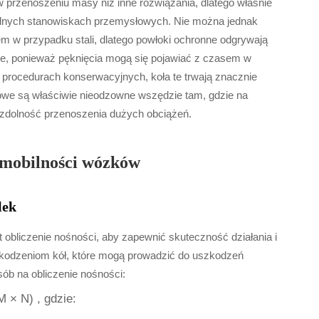
 w przenoszeniu masy niż inne rozwiązania, dlatego właśnie
dnych stanowiskach przemysłowych. Nie można jednak
m w przypadku stali, dlatego powłoki ochronne odgrywają
je, ponieważ pęknięcia mogą się pojawiać z czasem w
 procedurach konserwacyjnych, koła te trwają znacznie
talowe są właściwie nieodzowne wszędzie tam, gdzie na
 zdolność przenoszenia dużych obciążeń.
 mobilności wózków
lek
bliczenie nośności, aby zapewnić skuteczność działania i
zkodzeniom kół, które mogą prowadzić do uszkodzeń
sób na obliczenie nośności:
(M × N)
, gdzie: