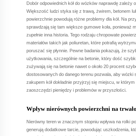
Dobór odpowiednich kół do wózków naprawdę zależy od
Większość ludzi styka się z trawą, żwirem, betonem 
powierzchnie powodują różne problemy dla kół. Na przykł
sprawdzają się tam większe gumowe koła, ponieważ mni
zupełnie inna historia. Tego rodzaju chropowate powi
materiałów takich jak poliuretan, które potrafią wytrzy
poruszać się płynnie. Pewne badania pokazują, że szyb
użytkowania, szczególnie na betonie, który dość szybko
zużywają się na betonie nawet o około 20 procent szy
dostosowanych do danego terenu pozwala, aby wózki służ
zakupem kół dokładnie przyjrzyj się miejscu, w którym
zaoszczędzi pieniędzy i problemów w przyszłości.
Wpływ nierównych powierzchni na trwało
Nierówny teren w znacznym stopniu wpływa na rolki po
generują dodatkowe tarcie, powodując uszkodzenia, któ