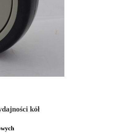
dajności kół
owych