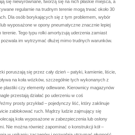
ają się niewyrównane, tworzą się na nich płaskie miejsca, a
używane regularnie na trudnym terenie mogą trwać około 30
iach. Dla osób borykających się z tym problemem, wybór
 lub wyposażone w opony pneumatyczne znacznie lepiej
terenie. Tego typu rolki amortyzują uderzenia zamiast
o pozwala im wytrzymać dłużej mimo trudnych warunków.
ki poruszają się przez cały dzień – patyki, kamienie, liście,
ływa na koła wózków, szczególnie tych wykonanych z
rde plastiki czy elementy odlewane. Kierownicy magazynów
nagle przestają działać po uderzeniu w coś
źmy prosty przykład – pojedynczy liść, który zaklinuje
icie zablokować ruch. Mądrzy ludzie zajmujący się
 polecają koła wyposażone w zabezpieczenia lub osłony
mi. Nie można również zapominać o konstrukcji kół –
agają w unikaniu zaczepów i pozwalają utrzymać płynność