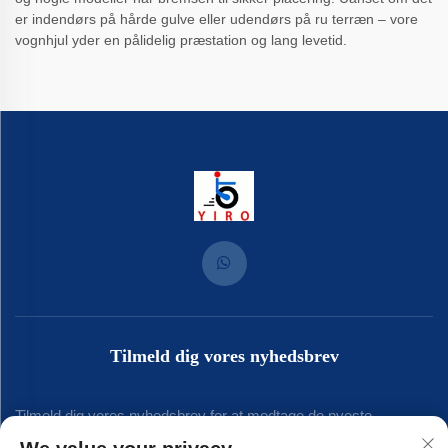
er indendørs på hårde gulve eller udendørs på ru terræn – vore
vognhjul yder en pålidelig præstation og lang levetid.
Tilmeld dig vores nyhedsbrev
Tilmeld dig vores nyhedsbrev for at modtage de nyeste
branchenyt, opdateringer og indsigt fra vores team.