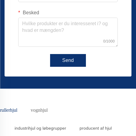
Besked
0/1000
Send
rullerhjul
vognhjul
industrihjul og løbegrupper
producent af hjul