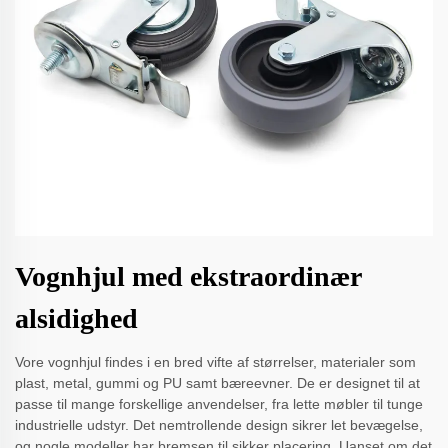
Vognhjul med ekstraordinær
alsidighed
Vore vognhjul findes i en bred vifte af størrelser, materialer som
plast, metal, gummi og PU samt bæreevner. De er designet til at
passe til mange forskellige anvendelser, fra lette møbler til tunge
industrielle udstyr. Det nemtrollende design sikrer let bevægelse,
og nogle modeller har bremsen til sikker placering. Uanset om det