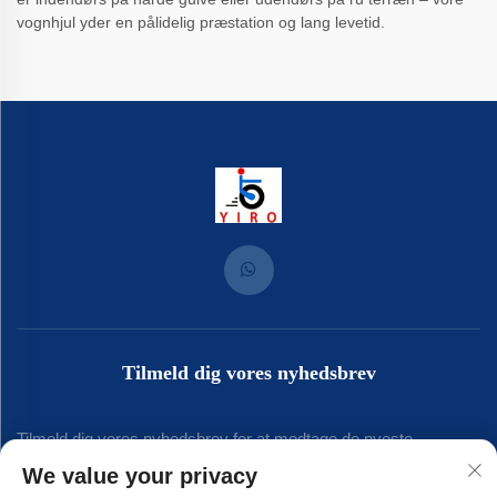
vognhjul yder en pålidelig præstation og lang levetid.
Tilmeld dig vores nyhedsbrev
Tilmeld dig vores nyhedsbrev for at modtage de nyeste
We value your privacy
branchenyt, opdateringer og indsigt fra vores team.