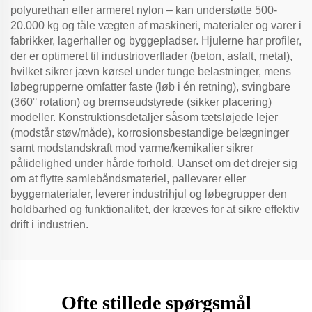
polyurethan eller armeret nylon – kan understøtte 500-
20.000 kg og tåle vægten af maskineri, materialer og varer i
fabrikker, lagerhaller og byggepladser. Hjulerne har profiler,
der er optimeret til industrioverflader (beton, asfalt, metal),
hvilket sikrer jævn kørsel under tunge belastninger, mens
løbegrupperne omfatter faste (løb i én retning), svingbare
(360° rotation) og bremseudstyrede (sikker placering)
modeller. Konstruktionsdetaljer såsom tætsløjede lejer
(modstår støv/måde), korrosionsbestandige belægninger
samt modstandskraft mod varme/kemikalier sikrer
pålidelighed under hårde forhold. Uanset om det drejer sig
om at flytte samlebåndsmateriel, pallevarer eller
byggematerialer, leverer industrihjul og løbegrupper den
holdbarhed og funktionalitet, der kræves for at sikre effektiv
drift i industrien.
Ofte stillede spørgsmål