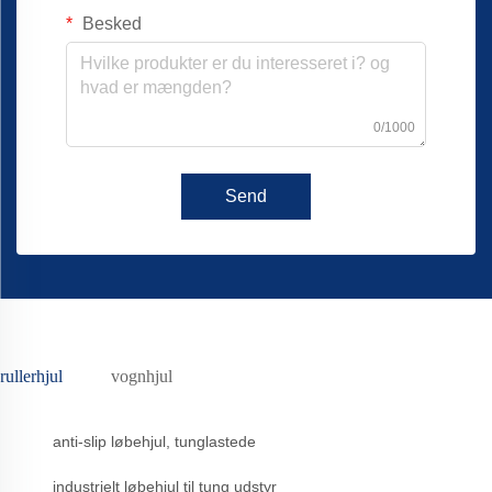
Besked
0/1000
Send
rullerhjul
vognhjul
anti-slip løbehjul, tunglastede
industrielt løbehjul til tung udstyr