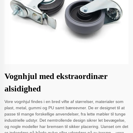
Vognhjul med ekstraordinær
alsidighed
Vore vognhjul findes i en bred vifte af størrelser, materialer som
plast, metal, gummi og PU samt bæreevner. De er designet til at
passe til mange forskellige anvendelser, fra lette møbler til tunge
industrielle udstyr. Det nemtrollende design sikrer let bevægelse,
og nogle modeller har bremsen til sikker placering. Uanset om det
er indendørs på hårde gulve eller udendørs på ru terræn – vore