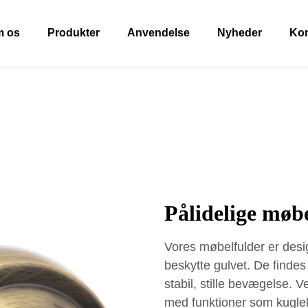
 os
Produkter
Anvendelse
Nyheder
Kon
Pålidelige møbe
Vores møbelfulder er desig
beskytte gulvet. De finde
stabil, stille bevægelse. 
med funktioner som kuglelej