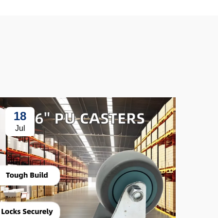
18
3
Jul
Ju