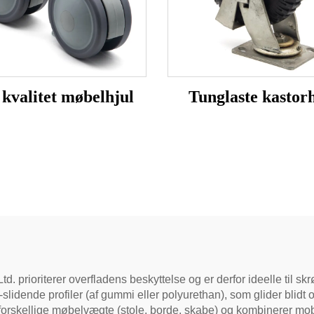
kvalitet møbelhjul
Tunglaste kastorh
. prioriterer overfladens beskyttelse og er derfor ideelle til sk
-slidende profiler (af gummi eller polyurethan), som glider blidt 
te forskellige møbelvægte (stole, borde, skabe) og kombinerer mob