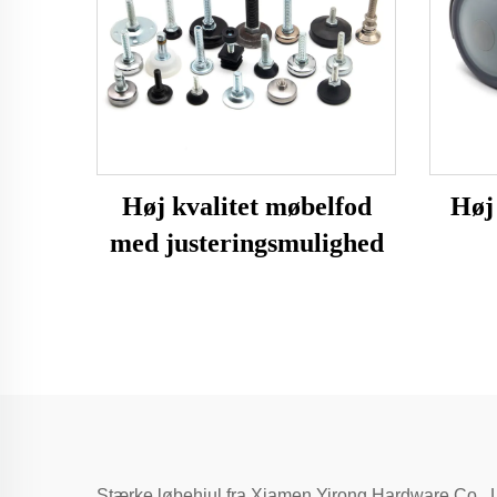
Høj kvalitet møbelfod
Høj 
med justeringsmulighed
Stærke løbehjul fra Xiamen Yirong Hardware Co., Lt