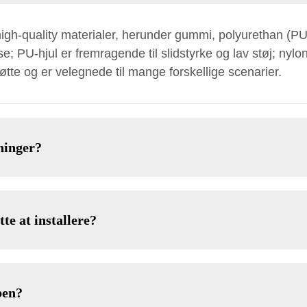
e high-quality materialer, herunder gummi, polyurethan (P
se; PU-hjul er fremragende til slidstyrke og lav støj; nylonh
øtte og er velegnede til mange forskellige scenarier.
ninger?
te at installere?
ben?