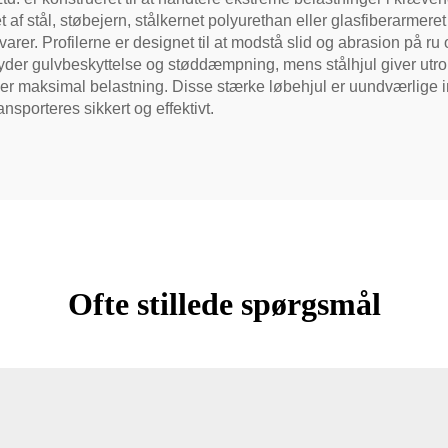
llet af stål, støbejern, stålkernet polyurethan eller glasfiberarm
varer. Profilerne er designet til at modstå slid og abrasion på ru 
der gulvbeskyttelse og støddæmpning, mens stålhjul giver utrolig 
v under maksimal belastning. Disse stærke løbehjul er uundværlige
ansporteres sikkert og effektivt.
Ofte stillede spørgsmål