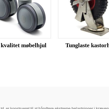
kvalitet møbelhjul
Tunglaste kastorh
d. er konstrueret til at håndtere ekstreme belastninger i kræv