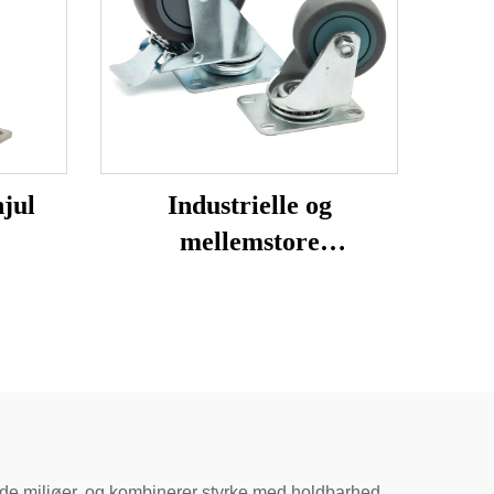
jul
Industrielle og
mellemstore
belastningsløbehjul
ende miljøer, og kombinerer styrke med holdbarhed