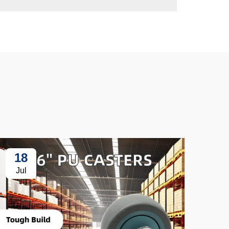
18
3
Jul
Ju