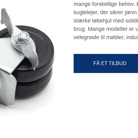
mange forskellige behov.
kuglelejer, der sikrer jæv
stærke løbehjul med solide
brug. Mange modeller er u
velegnede til møbler, indus
FÅ ET TILBUD