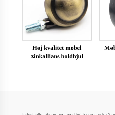
Høj kvalitet møbel
Møb
zinkallians boldhjul
Industrielle løbegrupper med høj bæreevne fra Xiam