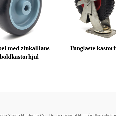
el med zinkallians
Tunglaste kastorh
boldkastorhjul
en Yirong Hardware Co., Ltd. er designet til at håndtere ekstrem