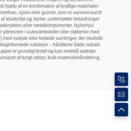
d hjælp af en kombination af kraftige materialer:
olyurethan, nylon eller gummi, som er sammensat til
elasticitet og styrke, understøtter belastninger
maskindelen eller metalkomponenter. Nylonhjul
er ydeevnen i autoværksteder eller støberier med
e) med svejste eller boltede samlinger, der modstår
e kegleformede rullelejer – håndterer både radiale
pper er grundigt testet og kan modstå statiske
ransport af tungt udstyr, bulk-materialehåndtering