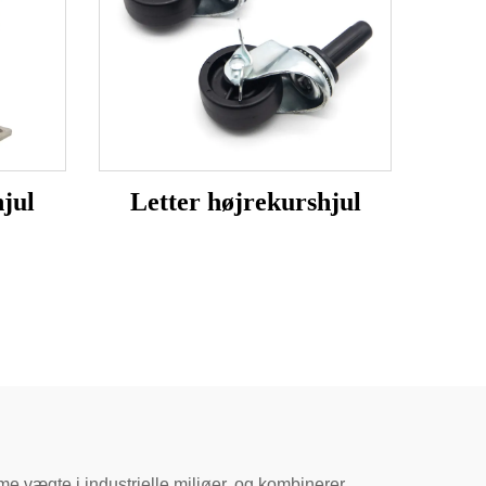
jul
Letter højrekurshjul
e vægte i industrielle miljøer, og kombinerer