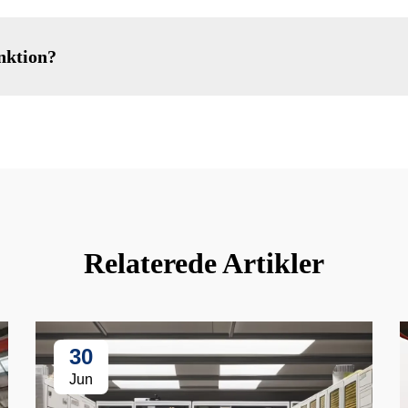
nktion?
Relaterede Artikler
30
Jun