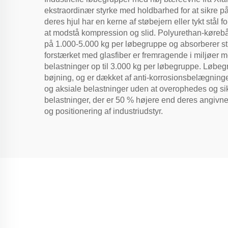
ekstraordinær styrke med holdbarhed for at sikre på
deres hjul har en kerne af støbejern eller tykt stål
at modstå kompression og slid. Polyurethan-kørebån
på 1.000-5.000 kg per løbegruppe og absorberer stø
forstærket med glasfiber er fremragende i miljøer 
belastninger op til 3.000 kg per løbegruppe. Løbegr
bøjning, og er dækket af anti-korrosionsbelægninger
og aksiale belastninger uden at overophedes og sik
belastninger, der er 50 % højere end deres angivne k
og positionering af industriudstyr.