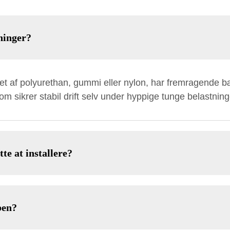
ninger?
vet af polyurethan, gummi eller nylon, har fremragende 
som sikrer stabil drift selv under hyppige tunge belastning
te at installere?
ben?