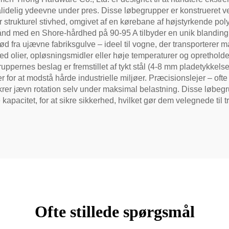
lidelig ydeevne under pres. Disse løbegrupper er konstrueret ve
 for strukturel stivhed, omgivet af en kørebane af højstyrkende p
d med en Shore-hårdhed på 90-95 A tilbyder en unik blanding af 
d fra ujævne fabriksgulve – ideel til vogne, der transporterer 
med olier, opløsningsmidler eller høje temperaturer og oprethold
uppernes beslag er fremstillet af tykt stål (4-8 mm pladetykkels
 for at modstå hårde industrielle miljøer. Præcisionslejer – oft
rer jævn rotation selv under maksimal belastning. Disse løbegru
apacitet, for at sikre sikkerhed, hvilket gør dem velegnede til t
Ofte stillede spørgsmål