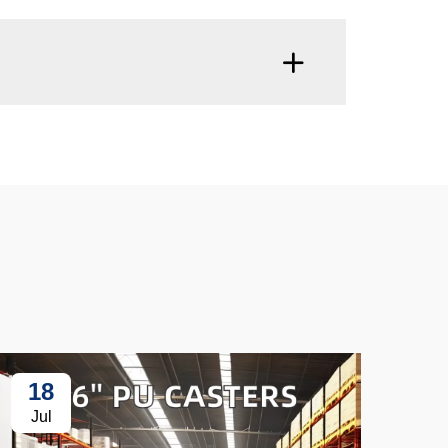
18
3
Jul
Ju