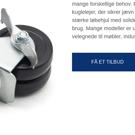
mange forskellige behov.
kuglelejer, der sikrer jæv
stærke løbehjul med solide
brug. Mange modeller er u
velegnede til møbler, indus
FÅ ET TILBUD