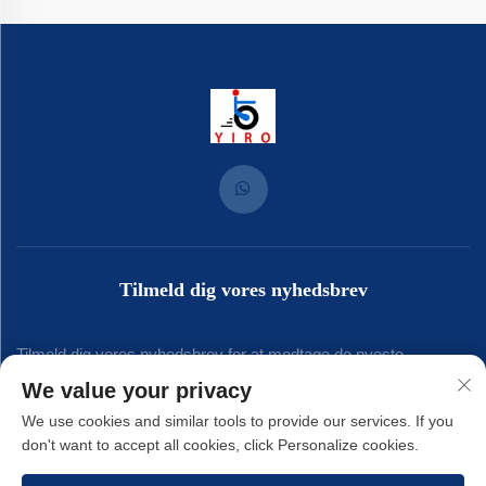
Tilmeld dig vores nyhedsbrev
Tilmeld dig vores nyhedsbrev for at modtage de nyeste
We value your privacy
branchenyt, opdateringer og indsigt fra vores team.
We use cookies and similar tools to provide our services. If you
don't want to accept all cookies, click Personalize cookies.
Tilmeld