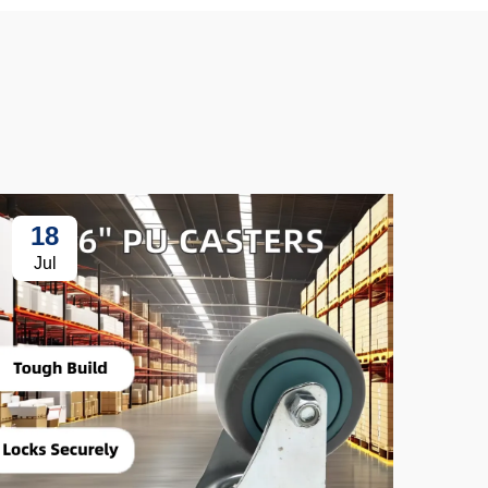
18
3
Jul
Ju