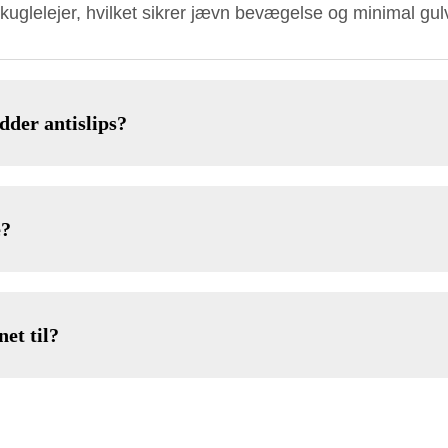
uglelejer, hvilket sikrer jævn bevægelse og minimal gu
dder antislips?
e?
net til?