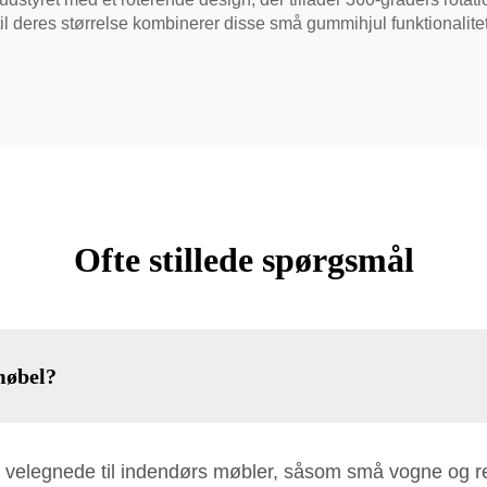
til deres størrelse kombinerer disse små gummihjul funktionali
Ofte stillede spørgsmål
møbel?
er velegnede til indendørs møbler, såsom små vogne og reol