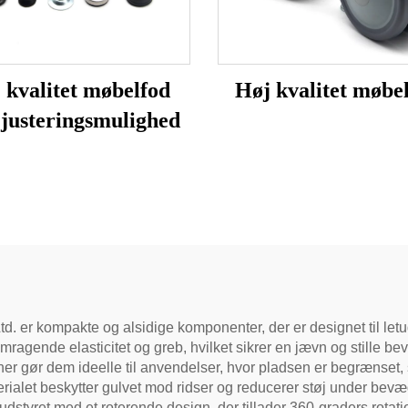
 kvalitet møbelfod
Høj kvalitet møbe
justeringsmulighed
 er kompakte og alsidige komponenter, der er designet til letu
remragende elasticitet og greb, hvilket sikrer en jævn og stille b
ner gør dem ideelle til anvendelser, hvor pladsen er begrænset
ialet beskytter gulvet mod ridser og reducerer støj under bevæ
tyret med et roterende design, der tillader 360-graders rotation