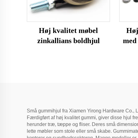
Høj kvalitet møbel
Høj
zinkallians boldhjul
med 
Små gummihjul fra Xiamen Yirong Hardware Co., Ltd.
Færdigført af høj kvalitet gummi, giver disse hjul f
herunder træ, tæppe og fliser. Deres små dimensio
lette møbler som stole eller små skabe. Gummimater
kontorer og sundhedssektoren. Mange modeller er uds