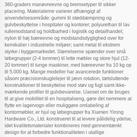
360-graders manøvreevne og bremsetyper til sikker
placering. Materialerne varierer afhængigt af
anvendelsesområde: gummi til støddæmpning og
gulvbeskyttelse i hospitaler og kontorer; polyurethan til lav
rullemodstand og holdbarhed i logistik og detailhandel;
nylon til høj bæreevne og modstandsdygtighed over for
kemikalier i industrielle miljøer; samt metal til ekstrem
styrke i byggemarkedet. Størrelserne spænder over små
løbegrupper (2-4 tommer) til lette møbler og store hjul (12-
20 tommer) til tunge maskiner, med bæreevner fra 10 kg op
til 5.000 kg. Mange modeller har avancerede funktioner
såsom præcisionskuglelejer til jævn rotation, tætsluttende
konstruktioner til beskyttelse mod støv og fugt samt ikke-
mærkende profiler til gulvbevarelse. Uanset om de bruges
til at give mobilitet til en hospitalseng, gøre det nemmere at
flytte en lagervogn eller muliggøre omlabeling af
kontormøbler, er hjul og løbegrupper fra Xiamen Yirong
Hardware Co., Ltd. konstrueret til at levere pålidelig ydelse,
idet kvalitetsmaterialer kombineres med gennemtænkt
design for at forbedre funktionaliteten i utallige