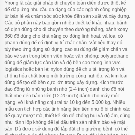
Yirong là các giải pháp di chuyển toàn diện được thiết kế
để đáp ứng nhu cầu đa dạng của các ngành công nghiệp
từ bán lẻ và chăm sóc sức khỏe đến sản xuất và xây dựng.
Các bộ phận này bao gồm nhiều thiết kế khác nhau: bánh
cố định dùng cho di chuyển theo đường thẳng, bánh xoay
360 độ dùng cho khả năng cơ động linh hoạt, và loại có
phanh dùng để cố định vị trí chắc chắn. Vật liệu thay đổi
tùy theo ứng dụng sử dụng: cao su dùng để giảm chấn và
bảo vệ sàn trong bệnh viện hoặc văn phòng; polyurethane
dùng để giảm lực cản lăn và độ bền cao trong lĩnh vực
logistics hoặc bán lẻ; nylon dùng để chịu tải trọng lớn và
chống hóa chất trong môi trường công nghiệp; và kim loại
dùng để tạo độ bền cực lớn trong xây dựng. Kích thước
dao động từ những bánh nhỏ (2-4 inch) dành cho đồ nội
thất nhẹ đến bánh lớn (12-20 inch) dành cho máy móc
nặng, với khả năng chịu tải từ 10 kg đến 5.000 kg. Nhiều
mẫu còn tích hợp các tính năng tiên tiến như ổ bi chính xác
để quay mượt mà, thiết kế kín để chống bụi và độ ẩm, cũng
như rãnh lốp không để lại dấu trên sàn nhằm bảo vệ mặt
sàn. Dù được sử dụng để lắp đặt cho giường bệnh có thể