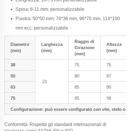
Spina: 8-11 mm, personalizzabile
Piastra: 50*50 mm; 76*36 mm, 96*70 mm, 114*100
mm ecc. personalizzabile
Raggio di
Diametro
Larghezza
Altezza
Girazione
(mm)
(mm)
(mm)
(mm)
38
75
75
50
80
87
21
63
85
90
75
85
98
Configurazione: può essere configurato con vite, stelo o pi
Conformità: Rispetta gli standard internazionali di
sicurezza come ASTM, EN e ISO.