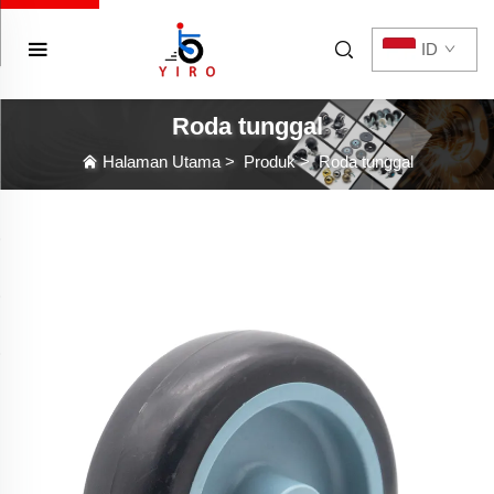
ID
Roda tunggal
Halaman Utama
>
Produk
>
Roda tunggal