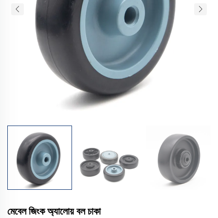
মেবেল জিংক অ্যালোয় বল চাকা