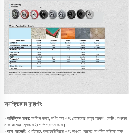
অ্যাপ্লিকেশন দৃশ্যপট:
· বাণিজ্যিক ভবন:
অফিস ভবন, শপিং মল এবং হোটেলের জন্য আদর্শ, একটি পেশাদার
এবং আমন্ত্রণমূলক বহিরাগতি প্রদান করে।
· বাসা প্রজেক্ট:
এপার্টমেন্ট, কনডোমিনিয়াম এবং লাগুয়ে হোমের আধুনিক দৃষ্টিকোণকে