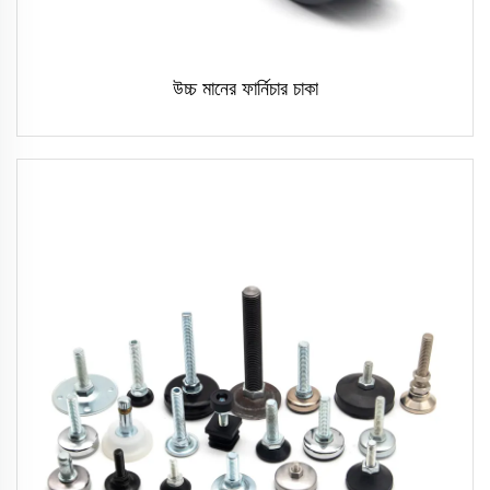
উচ্চ মানের ফার্নিচার চাকা