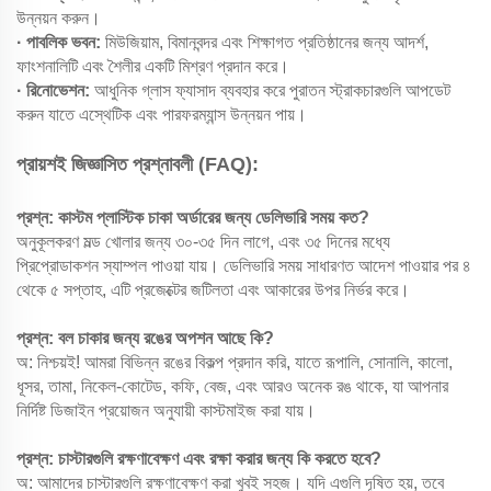
উন্নয়ন করুন।
· পাবলিক ভবন:
মিউজিয়াম, বিমানবন্দর এবং শিক্ষাগত প্রতিষ্ঠানের জন্য আদর্শ,
ফাংশনালিটি এবং শৈলীর একটি মিশ্রণ প্রদান করে।
· রিনোভেশন:
আধুনিক গ্লাস ফ্যাসাদ ব্যবহার করে পুরাতন স্ট্রাকচারগুলি আপডেট
করুন যাতে এস্থেটিক এবং পারফরম্যান্স উন্নয়ন পায়।
প্রায়শই জিজ্ঞাসিত প্রশ্নাবলী (FAQ):
প্রশ্ন: কাস্টম প্লাস্টিক চাকা অর্ডারের জন্য ডেলিভারি সময় কত?
অনুকূলকরণ মল্ড খোলার জন্য ৩০-৩৫ দিন লাগে, এবং ৩৫ দিনের মধ্যে
প্রিপ্রোডাকশন স্যাম্পল পাওয়া যায়। ডেলিভারি সময় সাধারণত আদেশ পাওয়ার পর ৪
থেকে ৫ সপ্তাহ, এটি প্রজেক্টের জটিলতা এবং আকারের উপর নির্ভর করে।
প্রশ্ন: বল চাকার জন্য রঙের অপশন আছে কি?
অ: নিশ্চয়ই! আমরা বিভিন্ন রঙের বিকল্প প্রদান করি, যাতে রূপালি, সোনালি, কালো,
ধূসর, তামা, নিকেল-কোটেড, কফি, বেজ, এবং আরও অনেক রঙ থাকে, যা আপনার
নির্দিষ্ট ডিজাইন প্রয়োজন অনুযায়ী কাস্টমাইজ করা যায়।
প্রশ্ন: চাস্টারগুলি রক্ষণাবেক্ষণ এবং রক্ষা করার জন্য কি করতে হবে?
অ: আমাদের চাস্টারগুলি রক্ষণাবেক্ষণ করা খুবই সহজ। যদি এগুলি দূষিত হয়, তবে