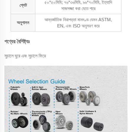
৫০*৫০মিমি; ৭৬*৩৬মিমি, ৯৬*৭০মিমি, ইত্যাদি
প্লেট
সাজসজ্জা করা যেতে পারে
আন্তর্জাতিক নিরাপত্তা মানদণ্ড যেমন ASTM,
অনুপালন
EN, এবং ISO অনুসরণ করে
পণ্যের বৈশিষ্ট্যঃ
সুচালে ঘুরে এবং সুচালে ফিরে