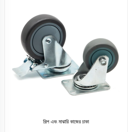
শিল্প এবং মাঝারি কাজের চাকা