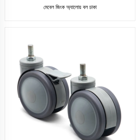
মেবেল জিংক অ্যালোয় বল চাকা