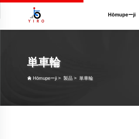
Hōmupeーji
単車輪
Hōmupeーji
>
製品
>
単車輪