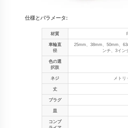
仕様とパラメータ:
材質
車輪直
25mm、38mm、50mm、6
径
ンチ、3イン
色の選
択肢
ネジ
メトリック
丈
プラグ
皿
コンプ
ライア