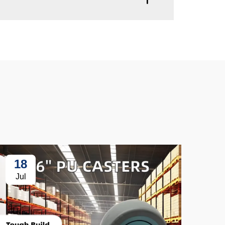
18
3
Jul
Ju