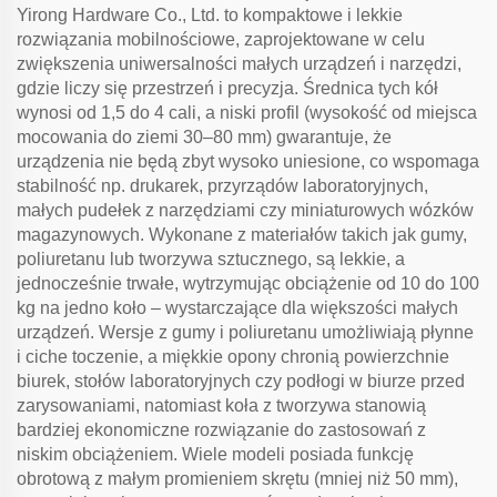
Yirong Hardware Co., Ltd. to kompaktowe i lekkie
rozwiązania mobilnościowe, zaprojektowane w celu
zwiększenia uniwersalności małych urządzeń i narzędzi,
gdzie liczy się przestrzeń i precyzja. Średnica tych kół
wynosi od 1,5 do 4 cali, a niski profil (wysokość od miejsca
mocowania do ziemi 30–80 mm) gwarantuje, że
urządzenia nie będą zbyt wysoko uniesione, co wspomaga
stabilność np. drukarek, przyrządów laboratoryjnych,
małych pudełek z narzędziami czy miniaturowych wózków
magazynowych. Wykonane z materiałów takich jak gumy,
poliuretanu lub tworzywa sztucznego, są lekkie, a
jednocześnie trwałe, wytrzymując obciążenie od 10 do 100
kg na jedno koło – wystarczające dla większości małych
urządzeń. Wersje z gumy i poliuretanu umożliwiają płynne
i ciche toczenie, a miękkie opony chronią powierzchnie
biurek, stołów laboratoryjnych czy podłogi w biurze przed
zarysowaniami, natomiast koła z tworzywa stanowią
bardziej ekonomiczne rozwiązanie do zastosowań z
niskim obciążeniem. Wiele modeli posiada funkcję
obrotową z małym promieniem skrętu (mniej niż 50 mm),