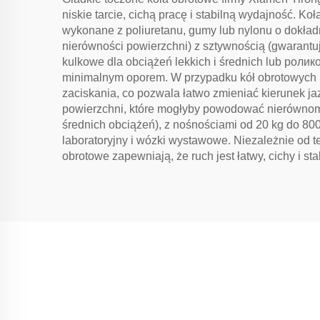
niskie tarcie, cichą pracę i stabilną wydajność. K
wykonane z poliuretanu, gumy lub nylonu o dokład
nierówności powierzchni) z sztywnością (gwarantu
kulkowe dla obciążeń lekkich i średnich lub роли
minimalnym oporem. W przypadku kół obrotowych ro
zaciskania, co pozwala łatwo zmieniać kierunek jaz
powierzchni, które mogłyby powodować nierównomie
średnich obciążeń), z nośnościami od 20 kg do 800
laboratoryjny i wózki wystawowe. Niezależnie od 
obrotowe zapewniają, że ruch jest łatwy, cichy i sta