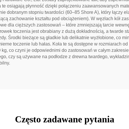
oła te osiągają płynność dzięki połączeniu zaawansowanych mate
nie dobranym stopniu twardości (60–85 Shore A), który łączy e
jącą zachowanie kształtu pod obciążeniem). W węzłach kół zas
кowe dla cięższych zastosowań – które zmniejszają tarcie wewn
wek toczenia jest obrabiany z dużą dokładnością, a twarde sta
dy. Środki bieżące są gładkie lub delikatnie wyżłobione, co mi
rne toczenie lub hałas. Koła te są dostępne w rozmiarach od 1
 kg, co czyni je odpowiednimi do zastosowań w całym zakresie –
tego, czy są używane na podłodze z drewna twardego, wykładzin
bilny.
Często zadawane pytania