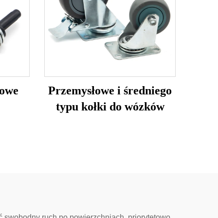
towe
Przemysłowe i średniego
typu kołki do wózków
ać swobodny ruch po powierzchniach, priorytetowo