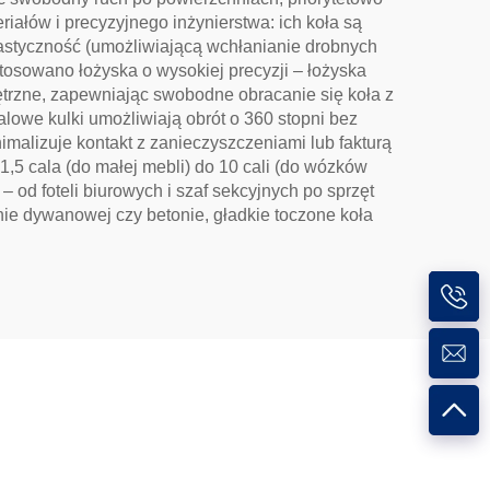
riałów i precyzyjnego inżynierstwa: ich koła są
lastyczność (umożliwiającą wchłanianie drobnych
tosowano łożyska o wysokiej precyzji – łożyska
ętrzne, zapewniając swobodne obracanie się koła z
lowe kulki umożliwiają obrót o 360 stopni bez
nimalizuje kontakt z zanieczyszczeniami lub fakturą
,5 cala (do małej mebli) do 10 cali (do wózków
 od foteli biurowych i szaf sekcyjnych po sprzęt
ie dywanowej czy betonie, gładkie toczone koła