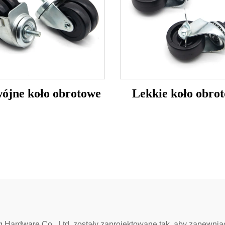
ójne koło obrotowe
Lekkie koło obro
g Hardware Co., Ltd. zostały zaprojektowane tak, aby zapewni