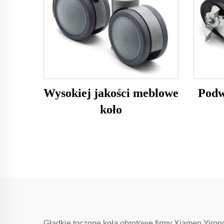
Wysokiej jakości meblowe
Podw
koło
Gładkie toczone koła obrotowe firmy Xiamen Yiron