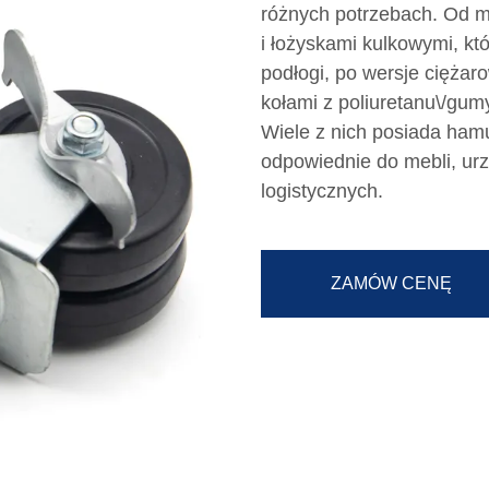
różnych potrzebach. Od 
i łożyskami kulkowymi, kt
podłogi, po wersje cięża
kołami z poliuretanu\/gu
Wiele z nich posiada ham
odpowiednie do mebli, u
logistycznych.
ZAMÓW CENĘ