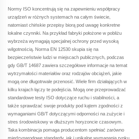
Normy ISO koncentrują się na zapewnieniu współpracy
urządzeń w różnych systemach na całym świecie,
natomiast chińskie przepisy biorą pod uwagę konkretne
lokalne czynniki. Na przykład fabryki położone w pobliżu
wybrzeża wymagają specjalnej ochrony przed wysoką
wilgotnością. Norma EN 12530 skupia się na
bezpieczeństwie ludzi w miejscach publicznych, podczas
gdy GB/T 14687 zawiera szczegółowe informacje na temat
wytrzymałości materiałów oraz rodzajów obciążeń, jakie
mogą one długotrwale przenosić. Wiele firm działających w
kilku krajach łączy te podejścia. Mogą one przeprowadzać
standardowe testy ISO dotyczące ruchu i stabilności, a
także sprawdzać swoje produkty pod kątem zgodności z
wymaganiami GB/T dotyczącymi odporności na zużycie i
stres środowiskowy w dłuższym horyzoncie czasowym.
Taka kombinacja pomaga producentom spełniać zarówno
międzynarodowe standardy, jak i unikalne wymagania rynku