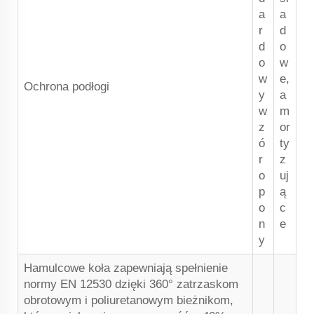
a
a
r
d
d
o
o
w
w
e,
Ochrona podłogi
y
a
w
m
z
or
ó
ty
r
z
o
uj
p
ą
o
c
n
e
y
Hamulcowe koła zapewniają spełnienie
normy EN 12530 dzięki 360° zatrzaskom
obrotowym i poliuretanowym bieżnikom,