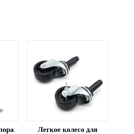
пора
Легкое колесо для