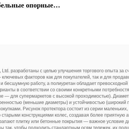
бельные опорные
ножки
, Ltd. разработаны с целью улучшения торгового опыта за 
ключевых факторов как для покупателей, так и для продав
 и бесшумную работу, а полиуретан обладает превосходной
рианты в соответствии со своими конкретными потребност
е — для супермаркетов с высокой проходимостью). Диаметр
ренностью (меньшие диаметры) и устойчивостью (широкий п
окупками. Рисунок протектора состоит из серии маленьких
 старыми конструкциями колес, создавая более приятную 
арапают плитку или бетонные покрытия — важное условие 
ы так, чтобы подходить стандартным осям тележек, их по