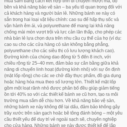
mua sắm bằng cách kết hợp tính di chuyển mượt mà, độ
bền và khả năng bảo vệ sàn – ba yếu tố quan trọng đối với
cả khách hàng và người bán lẻ. Những bánh xe này có
sẵn trong hai loại vật liệu chính: cao su để hấp thụ sốc và
vận hành êm ái, và polyurethane để mang lại khả năng
chống mài mòn vượt trội và lực cản lăn thấp, cho phép các
nhà bán lẻ lựa chọn dựa trên nhu cầu cụ thể của họ (ví dụ:
cao su cho các cửa hàng có sàn không bằng phẳng,
polyurethane cho các siêu thị có lưu lượng khách cao).
Đường kính của chúng dao động từ 5 đến 8 inch, với
chiều rộng từ 25–40 mm, đảm bảo sự cân bằng giữa khả
năng di chuyển linh hoạt (đường kính nhỏ) với sự ổn định
(mặt lốp rộng) cho các xe chở đầy thực phẩm, đồ gia dụng
hoặc hàng hóa mua theo số lượng lớn. Thiết kế mặt lốp
gồm một loạt rãnh nhỏ được phân bố đều giúp giảm tiếng
ồn tới 40% so với các thiết kế bánh xe cũ hơn, tạo ra môi
trường mua sắm dễ chịu hơn. Về khả năng bảo vệ sàn,
những bánh xe này không để lại dấu, đảm bảo không gây
trầy xước trên sàn gạch hoặc bê tông đánh bóng – một yêu
cầu thiết yếu để duy trì vẻ ngoài sạch sẽ, chuyên nghiệp
cho cửa hàng. Những bánh xe này được thiết kế để lắp