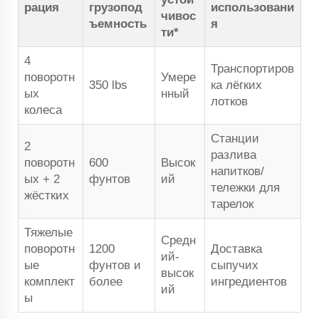
рация
грузопод
использовани
чивос
ъемность
я
ти*
4
Транспортиров
поворотн
Умере
350 lbs
ка лёгких
ых
нный
лотков
колеса
Станции
2
разлива
поворотн
600
Высок
напитков/
ых + 2
фунтов
ий
тележки для
жёстких
тарелок
Тяжелые
Средн
поворотн
1200
Доставка
ий-
ые
фунтов и
сыпучих
высок
комплект
более
ингредиентов
ий
ы