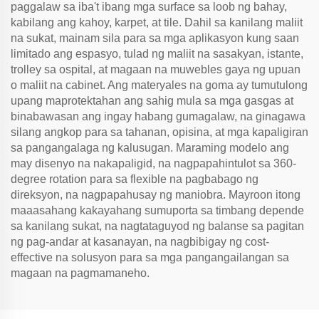
paggalaw sa iba't ibang mga surface sa loob ng bahay,
kabilang ang kahoy, karpet, at tile. Dahil sa kanilang maliit
na sukat, mainam sila para sa mga aplikasyon kung saan
limitado ang espasyo, tulad ng maliit na sasakyan, istante,
trolley sa ospital, at magaan na muwebles gaya ng upuan
o maliit na cabinet. Ang materyales na goma ay tumutulong
upang maprotektahan ang sahig mula sa mga gasgas at
binabawasan ang ingay habang gumagalaw, na ginagawa
silang angkop para sa tahanan, opisina, at mga kapaligiran
sa pangangalaga ng kalusugan. Maraming modelo ang
may disenyo na nakapaligid, na nagpapahintulot sa 360-
degree rotation para sa flexible na pagbabago ng
direksyon, na nagpapahusay ng maniobra. Mayroon itong
maaasahang kakayahang sumuporta sa timbang depende
sa kanilang sukat, na nagtataguyod ng balanse sa pagitan
ng pag-andar at kasanayan, na nagbibigay ng cost-
effective na solusyon para sa mga pangangailangan sa
magaan na pagmamaneho.