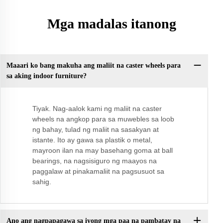
Mga madalas itanong
Maaari ko bang makuha ang maliit na caster wheels para
sa aking indoor furniture?
Tiyak. Nag-aalok kami ng maliit na caster
wheels na angkop para sa muwebles sa loob
ng bahay, tulad ng maliit na sasakyan at
istante. Ito ay gawa sa plastik o metal,
mayroon ilan na may basehang goma at ball
bearings, na nagsisiguro ng maayos na
paggalaw at pinakamaliit na pagsusuot sa
sahig.
Ano ang nagpapagawa sa iyong mga paa na pambatay na