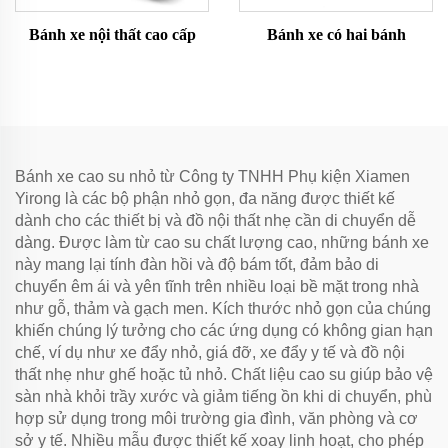
Bánh xe nội thất cao cấp
Bánh xe có hai bánh
Bánh xe cao su nhỏ từ Công ty TNHH Phụ kiện Xiamen
Yirong là các bộ phận nhỏ gọn, đa năng được thiết kế
dành cho các thiết bị và đồ nội thất nhẹ cần di chuyển dễ
dàng. Được làm từ cao su chất lượng cao, những bánh xe
này mang lại tính đàn hồi và độ bám tốt, đảm bảo di
chuyển êm ái và yên tĩnh trên nhiều loại bề mặt trong nhà
như gỗ, thảm và gạch men. Kích thước nhỏ gọn của chúng
khiến chúng lý tưởng cho các ứng dụng có không gian hạn
chế, ví dụ như xe đẩy nhỏ, giá đỡ, xe đẩy y tế và đồ nội
thất nhẹ như ghế hoặc tủ nhỏ. Chất liệu cao su giúp bảo vệ
sàn nhà khỏi trầy xước và giảm tiếng ồn khi di chuyển, phù
hợp sử dụng trong môi trường gia đình, văn phòng và cơ
sở y tế. Nhiều mẫu được thiết kế xoay linh hoạt, cho phép