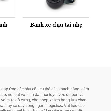
ánh
Bánh xe chịu tải nhẹ
để đáp ứng các nhu cầu cụ thể của khách hàng, đảm
 nổi bật với tính đàn hồi tuyệt vời, độ bền và
ải và mức độ cứng, cho phép khách hàng lựa chọn
hất hay xe đẩy trong ngành logistics. Vật liệu cao
mặt sàn khỏi bị hư hại. Với sự tập trung vào độ