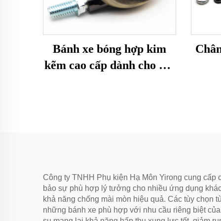
Bánh xe bóng hợp kim
Chân
kẽm cao cấp dành cho nội
thất
Công ty TNHH Phụ kiện Hạ Môn Yirong cung cấp các
bảo sự phù hợp lý tưởng cho nhiều ứng dụng khác n
khả năng chống mài mòn hiệu quả. Các tùy chọn tù
những bánh xe phù hợp với nhu cầu riêng biệt của họ,
su mang lại khả năng hấp thụ xung lực tốt, giảm ru