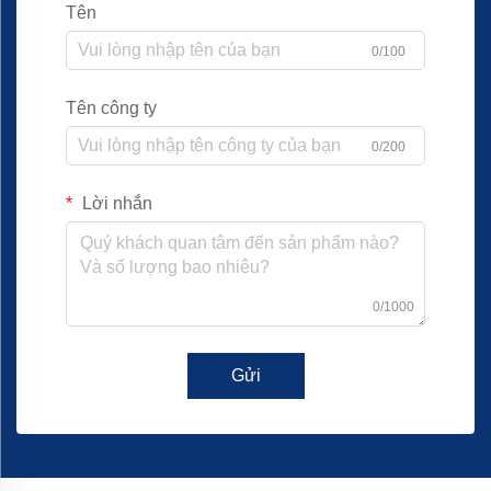
Tên
0/100
Tên công ty
0/200
Lời nhắn
0/1000
Gửi