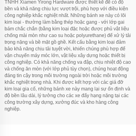
TNHH Xiamen Yirong Hardware được thiết kế để có độ
bền và khả năng chịu lực vượt trội, phù hợp với điều kiện
công nghiệp khắc nghiệt nhất. Những bánh xe này có lõi
kim loại - thường làm bằng thép hoặc gang - với lớp gai
bám chắc chắn (bằng kim loại đặc hoặc được phủ vật liệu
chống mài mòn như cao su hoặc polyurethane) để xử lý tải
trọng nặng và bề mặt gồ ghề. Kết cấu bằng kim loại đảm
bảo khả năng chịu tải tuyệt vời, khiến chúng phù hợp để
vận chuyển máy móc lớn, vật liệu xây dựng hoặc thiết bị
công nghiệp. Có khả năng chống va đập, chịu nhiệt độ cao
và chống ăn mòn (với lớp phủ tùy chọn), chúng hoạt động
đáng tin cậy trong môi trường ngoài trời hoặc môi trường
khắc nghiệt trong nhà. Khi được kết hợp với các giá đỡ
kim loại gia cố, những bánh xe này mang lại sự ổn định và
độ bền lâu dài, lý tưởng cho các xe đẩy hạng nặng tại các
công trường xây dựng, xưởng đúc và kho hàng công
nghiệp.