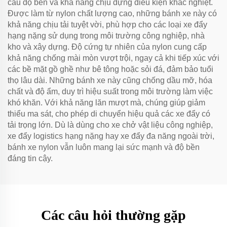
cầu độ bền và khả năng chịu đựng điều kiện khắc nghiệt.
Được làm từ nylon chất lượng cao, những bánh xe này có
khả năng chịu tải tuyệt vời, phù hợp cho các loại xe đẩy
hạng nặng sử dụng trong môi trường công nghiệp, nhà
kho và xây dựng. Độ cứng tự nhiên của nylon cung cấp
khả năng chống mài mòn vượt trội, ngay cả khi tiếp xúc với
các bề mặt gồ ghề như bê tông hoặc sỏi đá, đảm bảo tuổi
thọ lâu dài. Những bánh xe này cũng chống dầu mỡ, hóa
chất và độ ẩm, duy trì hiệu suất trong môi trường làm việc
khó khăn. Với khả năng lăn mượt mà, chúng giúp giảm
thiểu ma sát, cho phép di chuyển hiệu quả các xe đẩy có
tải trọng lớn. Dù là dùng cho xe chở vật liệu công nghiệp,
xe đẩy logistics hạng nặng hay xe đẩy đa năng ngoài trời,
bánh xe nylon vẫn luôn mang lại sức mạnh và độ bền
đáng tin cậy.
Các câu hỏi thường gặp