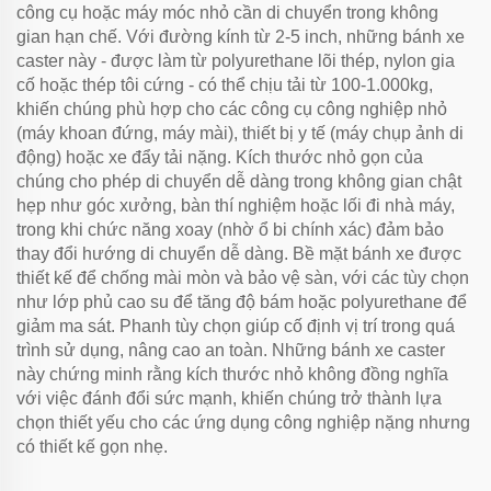
công cụ hoặc máy móc nhỏ cần di chuyển trong không
gian hạn chế. Với đường kính từ 2-5 inch, những bánh xe
caster này - được làm từ polyurethane lõi thép, nylon gia
cố hoặc thép tôi cứng - có thể chịu tải từ 100-1.000kg,
khiến chúng phù hợp cho các công cụ công nghiệp nhỏ
(máy khoan đứng, máy mài), thiết bị y tế (máy chụp ảnh di
động) hoặc xe đẩy tải nặng. Kích thước nhỏ gọn của
chúng cho phép di chuyển dễ dàng trong không gian chật
hẹp như góc xưởng, bàn thí nghiệm hoặc lối đi nhà máy,
trong khi chức năng xoay (nhờ ổ bi chính xác) đảm bảo
thay đổi hướng di chuyển dễ dàng. Bề mặt bánh xe được
thiết kế để chống mài mòn và bảo vệ sàn, với các tùy chọn
như lớp phủ cao su để tăng độ bám hoặc polyurethane để
giảm ma sát. Phanh tùy chọn giúp cố định vị trí trong quá
trình sử dụng, nâng cao an toàn. Những bánh xe caster
này chứng minh rằng kích thước nhỏ không đồng nghĩa
với việc đánh đổi sức mạnh, khiến chúng trở thành lựa
chọn thiết yếu cho các ứng dụng công nghiệp nặng nhưng
có thiết kế gọn nhẹ.