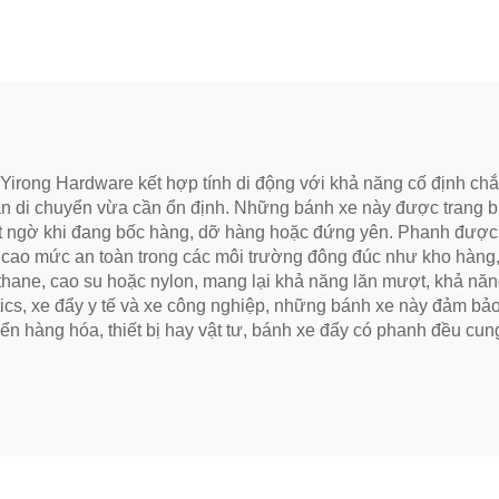
rong Hardware kết hợp tính di động với khả năng cố định chắc
n di chuyển vừa cần ổn định. Những bánh xe này được trang bị
ất ngờ khi đang bốc hàng, dỡ hàng hoặc đứng yên. Phanh được
ng cao mức an toàn trong các môi trường đông đúc như kho hàn
hane, cao su hoặc nylon, mang lại khả năng lăn mượt, khả năn
tics, xe đẩy y tế và xe công nghiệp, những bánh xe này đảm bảo
yển hàng hóa, thiết bị hay vật tư, bánh xe đẩy có phanh đều cun