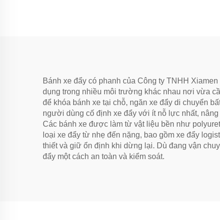
Bánh xe đẩy có phanh của Công ty TNHH Xiamen Yi
dụng trong nhiều môi trường khác nhau nơi vừa cầ
để khóa bánh xe tại chỗ, ngăn xe đẩy di chuyển b
người dùng cố định xe đẩy với ít nỗ lực nhất, nâ
Các bánh xe được làm từ vật liệu bền như polyuret
loại xe đẩy từ nhẹ đến nặng, bao gồm xe đẩy logis
thiết và giữ ổn định khi dừng lại. Dù đang vận chu
đẩy một cách an toàn và kiểm soát.