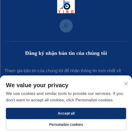
Đăng ký nhận bản tin của chúng tôi
Tham gia bản tin của chúng tôi để nhận thông tin mới nhất về
ngành, cập nhật và những hiểu biết từ đội ngũ của chúng tôi.
We value your privacy
We use cookies and similar tools to provide our services. If you
don't want to accept all cookies, click Personalize cookies.
Đăng ký
Accept all
Bản quyền © 2025 thuộc về Công ty TNHH Kim khí Yirong Xiamen. -
Chính
Personalize cookies
sách bảo mật