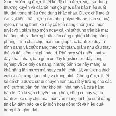
Xiamen Yirong được thiết kế để chịu được việc sử dụng
thường xuyên và các bề mặt gồ ghề, đảm bảo hiệu suất
lâu dài trong nhiều ứng dụng khác nhau. Được chế tạo từ
các vật liệu chất lượng cao như polyurethane, cao su hoặc
nylon, những bánh xe này có khả năng chống mài mòn
tuyệt vời, giảm hao mòn ngay cả khi sử dụng trên bề mặt
bê tông, nhựa đường hoặc sàn công nghiệp không bằng
phẳng. Tính chất chịu mài mòn giúp các bánh xe duy trì
hình dạng và chức năng theo thời gian, giảm nhu cầu thay
thế và tiết kiệm chi phí bảo trì. Phù hợp với nhiều loại xe
đẩy khác nhau, bao gồm xe đẩy logistics, xe đẩy công
nghiệp và xe đẩy đa năng, những bánh xe này mang lại
khả năng lăn mượt mà ngay cả khi chịu tải, và tương thích
với cả các ứng dụng nhẹ và trung bình. Chúng được thiết
kế để chịu được sự di chuyển liên tục, rất lý tưởng cho các
môi trường bận rộn như kho bãi, nhà máy và cửa hàng
bán lẻ. Dù là vận chuyển hàng hóa, công cụ hay vật tư,
bánh xe xe đẩy chịu mài mòn vẫn mang lại hiệu suất đáng
tin cậy, đảm bảo xe đẩy luôn hoạt động tốt và hiệu quả
trong thời gian dài.