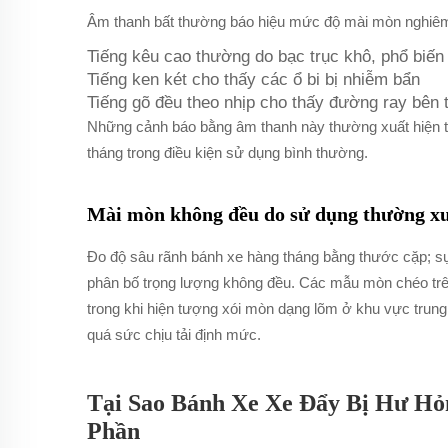
Âm thanh bất thường báo hiệu mức độ mài mòn nghiêm
Tiếng kêu cao thường do bạc trục khô, phổ biến
Tiếng ken két cho thấy các ổ bi bị nhiễm bẩn
Tiếng gõ đều theo nhịp cho thấy đường ray bên 
Những cảnh báo bằng âm thanh này thường xuất hiện tr
tháng trong điều kiện sử dụng bình thường.
Mài mòn không đều do sử dụng thường xu
Đo độ sâu rãnh bánh xe hàng tháng bằng thước cặp; s
phân bố trọng lượng không đều. Các mẫu mòn chéo trên
trong khi hiện tượng xói mòn dạng lõm ở khu vực trung 
quá sức chịu tải định mức.
Tại Sao Bánh Xe Xe Đẩy Bị Hư Hỏ
Phần