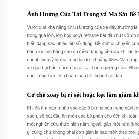
Ảnh Hưởng Của Tải Trọng và Ma Sát Bề 
Vượt quá khả năng chịu tải trọng của xe đẩy thường là
trọng quá lớn, lớp bọc polyurethane bắt đầu nứt vỡ do c
biến dạng sau nhiều lần sử dụng. Bề mặt di chuyển cũn
bánh xe làm bằng cao su mềm không bền lâu khi lăn trê
chênh lệch tỷ lệ mài mòn lên tới khoảng 63%. Và đừng
xe qua bụi bẩn, sỏi đá hoặc các bậc ngưỡng cửa. Những
cuối cùng làm lệch hoàn toàn hệ thống bạc đạn.
Cơ chế xoay bị rỉ sét hoặc kẹt làm giảm k
Khi độ ẩm xâm nhập vào các ổ bi nhỏ bên trong bánh xe
sạch, sẽ bắt đầu ăn mòn các bộ phận cho đến khi toà
một nghiên cứu thực hiện năm ngoái, gần một nửa (kh
gỉ cứng chứ không phải đơn giản là hao mòn theo thời 