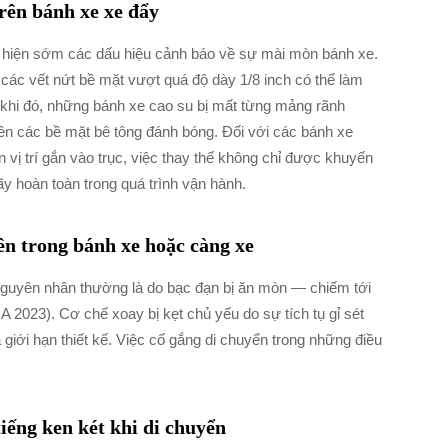
rên bánh xe xe đẩy
phát hiện sớm các dấu hiệu cảnh báo về sự mài mòn bánh xe.
các vết nứt bề mặt vượt quá độ dày 1/8 inch có thể làm
 khi đó, những bánh xe cao su bị mất từng mảng rãnh
trên các bề mặt bê tông đánh bóng. Đối với các bánh xe
 vị trí gắn vào trục, việc thay thế không chỉ được khuyến
ãy hoàn toàn trong quá trình vận hành.
ên trong bánh xe hoặc càng xe
nguyên nhân thường là do bạc đạn bị ăn mòn — chiếm tới
023). Cơ chế xoay bị kẹt chủ yếu do sự tích tụ gỉ sét
giới hạn thiết kế. Việc cố gắng di chuyển trong những điều
tiếng ken két khi di chuyển