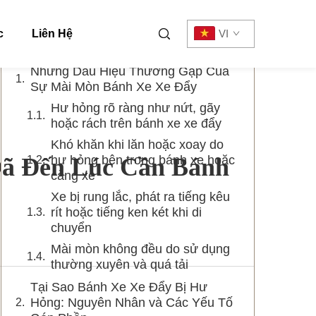
Mục lục
c
Liên Hệ
VI
Những Dấu Hiệu Thường Gặp Của
Sự Mài Mòn Bánh Xe Xe Đẩy
Hư hỏng rõ ràng như nứt, gãy
hoặc rách trên bánh xe xe đẩy
Khó khăn khi lăn hoặc xoay do
Đã Đến Lúc Cần Bánh
hư hỏng bên trong bánh xe hoặc
càng xe
Xe bị rung lắc, phát ra tiếng kêu
rít hoặc tiếng ken két khi di
chuyển
Mài mòn không đều do sử dụng
thường xuyên và quá tải
Tại Sao Bánh Xe Xe Đẩy Bị Hư
Hỏng: Nguyên Nhân và Các Yếu Tố