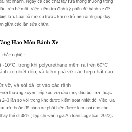
ại rất nhanh. Ngay cả các chất tẩy rửa thông thường trong
âu trên bề mặt. Việc kiểm tra định kỳ phần đế bánh xe để
 biệt lớn. Loại bỏ mỡ cũ trước khi nó trở nên dính giúp duy
ian giữa các lần sửa chữa.
Tăng Hao Mòn Bánh Xe
 khắc nghiệt:
ới -10°C, trong khi polyurethane mềm ra trên 60°C
ánh xe nhiệt dẻo, và kiềm phá vỡ các hợp chất cao
t vỡ, và sỏi đá lọt vào các rãnh
nơi thường xuyên tiếp xúc với dầu mỡ, dầu bôi trơn hoặc
 2–3 lần so với trong kho được kiểm soát nhiệt độ. Việc lựa
 ẩm ướt hoặc đế bánh xe phát hiện được kim loại cho các
hay thế đi 38% (Tạp chí Đánh giá An toàn Logistics, 2022).