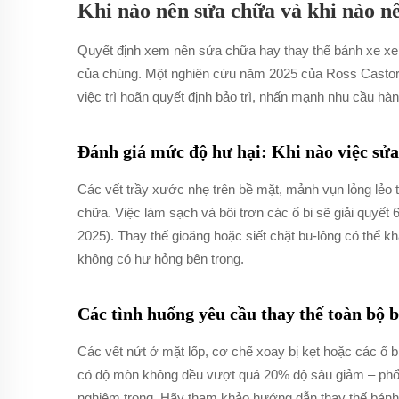
Khi nào nên sửa chữa và khi nào nê
Quyết định xem nên sửa chữa hay thay thế bánh xe xe 
của chúng. Một nghiên cứu năm 2025 của Ross Castors c
việc trì hoãn quyết định bảo trì, nhấn mạnh nhu cầu hàn
Đánh giá mức độ hư hại: Khi nào việc sửa
Các vết trầy xước nhẹ trên bề mặt, mảnh vụn lỏng lẻo 
chữa. Việc làm sạch và bôi trơn các ổ bi sẽ giải quyết
2025). Thay thế gioăng hoặc siết chặt bu-lông có thể kh
không có hư hỏng bên trong.
Các tình huống yêu cầu thay thế toàn bộ 
Các vết nứt ở mặt lốp, cơ chế xoay bị kẹt hoặc các ổ b
có độ mòn không đều vượt quá 20% độ sâu giảm – phổ 
nghiêm trọng. Hãy tham khảo hướng dẫn thay thế bánh 