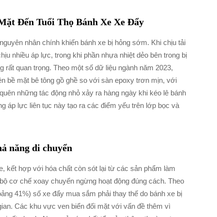
Mặt Đến Tuổi Thọ Bánh Xe Xe Đẩy
 nguyên nhân chính khiến bánh xe bị hỏng sớm. Khi chịu tải
hịu nhiều áp lực, trong khi phần nhựa nhiệt dẻo bên trong bị
g rất quan trọng. Theo một số dữ liệu ngành năm 2023,
n bề mặt bê tông gồ ghề so với sàn epoxy trơn mịn, với
 quên những tác động nhỏ xảy ra hàng ngày khi kéo lê bánh
 áp lực liên tục này tạo ra các điểm yếu trên lớp bọc và
hả năng di chuyển
, kết hợp với hóa chất còn sót lại từ các sản phẩm làm
n bộ cơ chế xoay chuyển ngừng hoạt động đúng cách. Theo
oảng 41%) số xe đẩy mua sắm phải thay thế do bánh xe bị
gian. Các khu vực ven biển đối mặt với vấn đề thêm vì