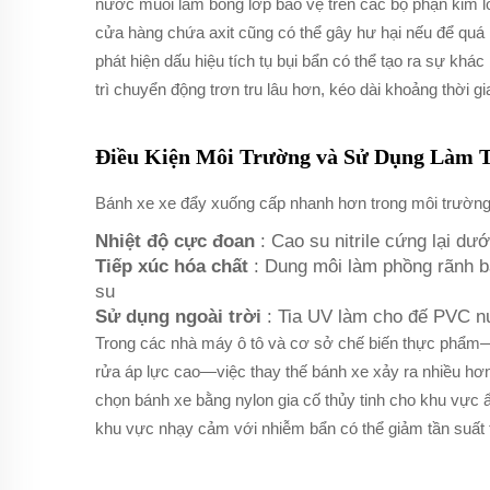
nước muối làm bong lớp bảo vệ trên các bộ phận kim lo
cửa hàng chứa axit cũng có thể gây hư hại nếu để quá l
phát hiện dấu hiệu tích tụ bụi bẩn có thể tạo ra sự khác
trì chuyển động trơn tru lâu hơn, kéo dài khoảng thời g
Điều Kiện Môi Trường và Sử Dụng Làm 
Bánh xe xe đẩy xuống cấp nhanh hơn trong môi trường
Nhiệt độ cực đoan
: Cao su nitrile cứng lại dư
Tiếp xúc hóa chất
: Dung môi làm phồng rãnh b
su
Sử dụng ngoài trời
: Tia UV làm cho đế PVC nứ
Trong các nhà máy ô tô và cơ sở chế biến thực phẩm—
rửa áp lực cao—việc thay thế bánh xe xảy ra nhiều hơn
chọn bánh xe bằng nylon gia cố thủy tinh cho khu vực
khu vực nhạy cảm với nhiễm bẩn có thể giảm tần suất t