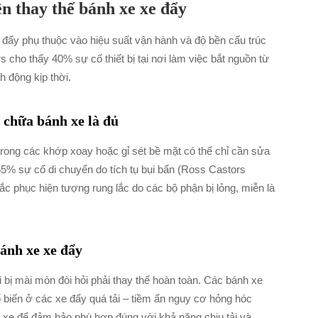
n thay thế bánh xe xe đẩy
đẩy phụ thuộc vào hiệu suất vận hành và độ bền cấu trúc
ho thấy 40% sự cố thiết bị tại nơi làm việc bắt nguồn từ
h động kịp thời.
 chữa bánh xe là đủ
trong các khớp xoay hoặc gỉ sét bề mặt có thể chỉ cần sửa
 65% sự cố di chuyển do tích tụ bụi bẩn (Ross Castors
ắc phục hiện tượng rung lắc do các bộ phận bị lỏng, miễn là
bánh xe xe đẩy
i bị mài mòn đòi hỏi phải thay thế hoàn toàn. Các bánh xe
biến ở các xe đẩy quá tải – tiềm ẩn nguy cơ hỏng hóc
xe để đảm bảo phù hợp đúng với khả năng chịu tải và