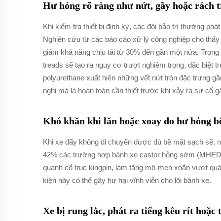
Hư hỏng rõ ràng như nứt, gãy hoặc rách t
Khi kiểm tra thiết bị định kỳ, các đội bảo trì thường 
Nghiên cứu từ các báo cáo xử lý công nghiệp cho thấy 
giảm khả năng chịu tải từ 30% đến gần một nửa. Trong
treads sẽ tạo ra nguy cơ trượt nghiêm trọng, đặc biệt 
polyurethane xuất hiện những vết nứt tròn đặc trưng gần
nghị mà là hoàn toàn cần thiết trước khi xảy ra sự cố g
Khó khăn khi lăn hoặc xoay do hư hỏng b
Khi xe đẩy không di chuyển được dù bề mặt sạch sẽ, 
42% các trường hợp bánh xe castor hỏng sớm (MHEDA 2
quanh cổ trục kingpin, làm tăng mô-men xoắn vượt quá 
kiện này có thể gây hư hại vĩnh viễn cho lõi bánh xe.
Xe bị rung lắc, phát ra tiếng kêu rít hoặc 