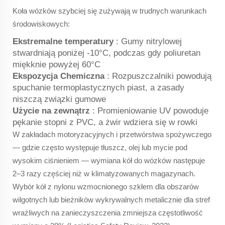
Koła wózków szybciej się zużywają w trudnych warunkach
środowiskowych:
Ekstremalne temperatury
: Gumy nitrylowej
stwardniają poniżej -10°C, podczas gdy poliuretan
miękknie powyżej 60°C
Ekspozycja Chemiczna
: Rozpuszczalniki powodują
spuchanie termoplastycznych piast, a zasady
niszczą związki gumowe
Użycie na zewnątrz
: Promieniowanie UV powoduje
pękanie stopni z PVC, a żwir wdziera się w rowki
W zakładach motoryzacyjnych i przetwórstwa spożywczego
— gdzie często występuje tłuszcz, olej lub mycie pod
wysokim ciśnieniem — wymiana kół do wózków następuje
2–3 razy częściej niż w klimatyzowanych magazynach.
Wybór kół z nylonu wzmocnionego szkłem dla obszarów
wilgotnych lub bieżników wykrywalnych metalicznie dla stref
wrażliwych na zanieczyszczenia zmniejsza częstotliwość