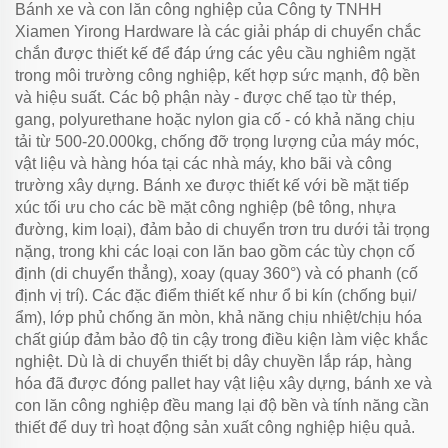
Bánh xe và con lăn công nghiệp của Công ty TNHH
Xiamen Yirong Hardware là các giải pháp di chuyển chắc
chắn được thiết kế để đáp ứng các yêu cầu nghiêm ngặt
trong môi trường công nghiệp, kết hợp sức mạnh, độ bền
và hiệu suất. Các bộ phận này - được chế tạo từ thép,
gang, polyurethane hoặc nylon gia cố - có khả năng chịu
tải từ 500-20.000kg, chống đỡ trọng lượng của máy móc,
vật liệu và hàng hóa tại các nhà máy, kho bãi và công
trường xây dựng. Bánh xe được thiết kế với bề mặt tiếp
xúc tối ưu cho các bề mặt công nghiệp (bê tông, nhựa
đường, kim loại), đảm bảo di chuyển trơn tru dưới tải trọng
nặng, trong khi các loại con lăn bao gồm các tùy chọn cố
định (di chuyển thẳng), xoay (quay 360°) và có phanh (cố
định vị trí). Các đặc điểm thiết kế như ổ bi kín (chống bụi/
ẩm), lớp phủ chống ăn mòn, khả năng chịu nhiệt/chịu hóa
chất giúp đảm bảo độ tin cậy trong điều kiện làm việc khắc
nghiệt. Dù là di chuyển thiết bị dây chuyền lắp ráp, hàng
hóa đã được đóng pallet hay vật liệu xây dựng, bánh xe và
con lăn công nghiệp đều mang lại độ bền và tính năng cần
thiết để duy trì hoạt động sản xuất công nghiệp hiệu quả.