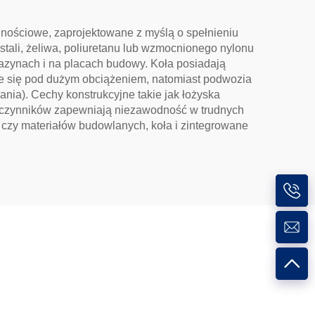
lnościowe, zaprojektowane z myślą o spełnieniu
tali, żeliwa, poliuretanu lub wzmocnionego nylonu
azynach i na placach budowy. Koła posiadają
ie się pod dużym obciążeniem, natomiast podwozia
nia). Cechy konstrukcyjne takie jak łożyska
ch czynników zapewniają niezawodność w trudnych
 czy materiałów budowlanych, koła i zintegrowane