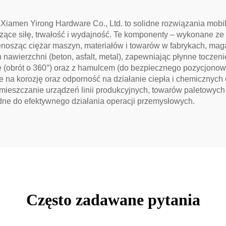
iamen Yirong Hardware Co., Ltd. to solidne rozwiązania mobi
e siłę, trwałość i wydajność. Te komponenty – wykonane ze s
enosząc ciężar maszyn, materiałów i towarów w fabrykach, mag
awierzchni (beton, asfalt, metal), zapewniając płynne toczen
we (obrót o 360°) oraz z hamulcem (do bezpiecznego pozycjonowa
ne na korozję oraz odporność na działanie ciepła i chemiczny
emieszczanie urządzeń linii produkcyjnych, towarów paletowych
ędne do efektywnego działania operacji przemysłowych.
Często zadawane pytania