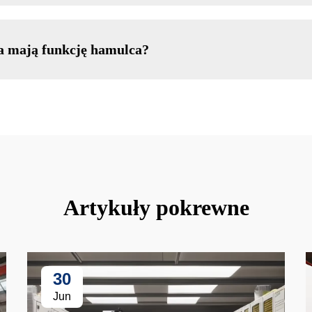
a mają funkcję hamulca?
Artykuły pokrewne
30
Jun