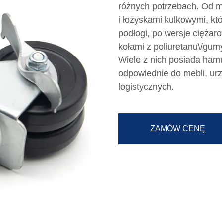
różnych potrzebach. Od 
i łożyskami kulkowymi, kt
podłogi, po wersje cięża
kołami z poliuretanu\/gu
Wiele z nich posiada ham
odpowiednie do mebli, u
logistycznych.
ZAMÓW CENĘ