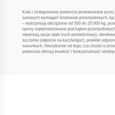
Koła i zintegrowane podwozia produkowane przez X
surowych wymagań środowisk przemysłowych, łącząc
– wytrzymują obciążenie od 500 do 20 000 kg, prz
opony zoptymalizowane pod kątem przemysłowych n
obejmują opcje stałe (ruch prostoliniowy), obroto
szczelne (odporne na kurz/wilgoć), powłoki odpor
warunkach. Niezależnie od tego, czy chodzi o prz
podwozia oferują trwałość i funkcjonalność niezb