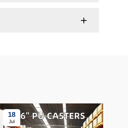
18
3
Jul
Ju