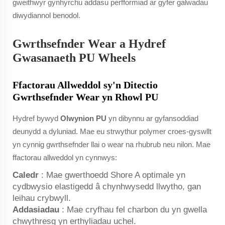
gweithwyr gynhyrchu addasu perfformiad ar gyfer galwadau
diwydiannol benodol.
Gwrthsefnder Wear a Hydref
Gwasanaeth PU Wheels
Ffactorau Allweddol sy'n Ditectio
Gwrthsefnder Wear yn Rhowl PU
Hydref bywyd
Olwynion PU
yn dibynnu ar gyfansoddiad
deunydd a dyluniad. Mae eu strwythur polymer croes-gyswllt
yn cynnig gwrthsefnder llai o wear na rhubrub neu nilon. Mae
ffactorau allweddol yn cynnwys:
Caledr
: Mae gwerthoedd Shore A optimale yn
cydbwysio elastigedd â chynhwysedd llwytho, gan
leihau crybwyll.
Addasiadau
: Mae cryfhau fel charbon du yn gwella
chwythresg yn erthyliadau uchel.