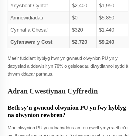
Ynysbont Cyntaf
$2,400
$1,950
Amnewidiadau
$0
$5,850
Cynnal a Chesaf
$320
$1,440
Cyfanswm y Cost
$2,720
$9,240
Mae'r fuddiant hyblyg hwn yn gwneud olwynion PU yn y
datrysiad a ddewisir yn 78% o geisioadau diwydiannol sydd â
thrwm ddaear parhaus.
Adran Cwestiynau Cyffredin
Beth sy'n gwneud olwynion PU yn fwy hyblyg
na olwynion rewbren?
Mae olwynion PU yn adnabyddus am eu gwell ymyrraeth a'u
gwrthwynebiad crai o gymharu â olwynion rewbren oherwydd