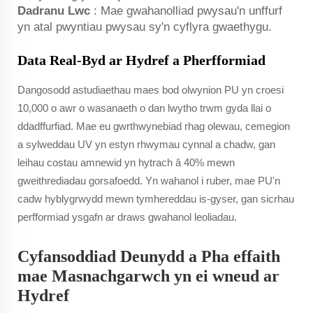
Dadranu Lwc
: Mae gwahanolliad pwysau'n unffurf
yn atal pwyntiau pwysau sy'n cyflyra gwaethygu.
Data Real-Byd ar Hydref a Pherfformiad
Dangosodd astudiaethau maes bod olwynion PU yn croesi
10,000 o awr o wasanaeth o dan lwytho trwm gyda llai o
ddadffurfiad. Mae eu gwrthwynebiad rhag olewau, cemegion
a sylweddau UV yn estyn rhwymau cynnal a chadw, gan
leihau costau amnewid yn hytrach â 40% mewn
gweithrediadau gorsafoedd. Yn wahanol i ruber, mae PU'n
cadw hyblygrwydd mewn tymhereddau is-gyser, gan sicrhau
perfformiad ysgafn ar draws gwahanol leoliadau.
Cyfansoddiad Deunydd a Pha effaith
mae Masnachgarwch yn ei wneud ar
Hydref