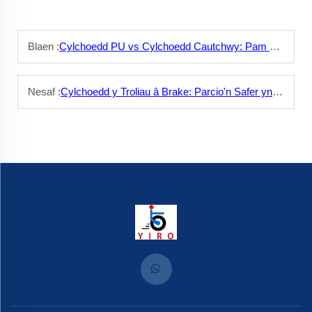
Blaen :
Cylchoedd PU vs Cylchoedd Cautchwy: Pam mae PU yn Dewis Gwell
Nesaf :
Cylchoedd y Troliau â Brake: Parcio'n Safer yn y Bob Sitwaciwn