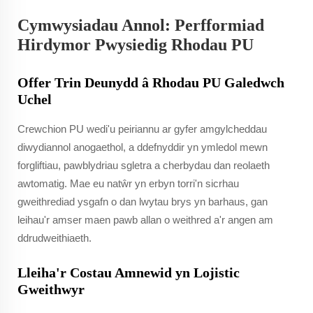
Cymwysiadau Annol: Perfformiad
Hirdymor Pwysiedig Rhodau PU
Offer Trin Deunydd â Rhodau PU Galedwch
Uchel
Crewchion PU wedi'u peiriannu ar gyfer amgylcheddau
diwydiannol anogaethol, a ddefnyddir yn ymledol mewn
forgliftiau, pawblydriau sgletra a cherbydau dan reolaeth
awtomatig. Mae eu natŵr yn erbyn torri'n sicrhau
gweithrediad ysgafn o dan lwytau brys yn barhaus, gan
leihau'r amser maen pawb allan o weithred a'r angen am
ddrudweithiaeth.
Lleiha'r Costau Amnewid yn Lojistic
Gweithwyr