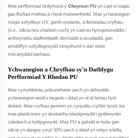
Mae perfformiad hirdymorol y
Olwynion PU
yn cael ei siapio
gan ffurfiad mathau a rheoli manwerthedd. Mae ychwanegion
megis sefydlwyr UV, gwrth-oxidants, a llenwadau cryfhau
(e.e., silicia neu charbon coch) yn cael eu hymgorwreiddio i
wrthwynebu dadfeintiaeth dermaidd a ocsidaidd, gan
amddiffyn sefydlogrwydd strwythurol o dan stres
mecanyddol parhaus.
Ychwanegion a Chryfhau sy'n Datblygu
Perfformiad Y Rhodau PU
Mae cymyldeiriau polyurethane uwch yn defnyddio
ychwanegion wedi'u targedu i ddod yn ol at heriau hyd-
dreiant. Mae cryfhau gweiren yn cynyddu cryfder tynol, tra
mae plasticizers yn dosbarthu elastigrwydd i gydbwyntio
caledwch a hyblygrwydd. Mae PU a gafodd ei hybu gan
silicia yn dangos ymyl 30% uwch o ddod yn erbyn erlidfa,
gan ei wneud yn addas i'w ddefnyddio mewn amgylcheddion