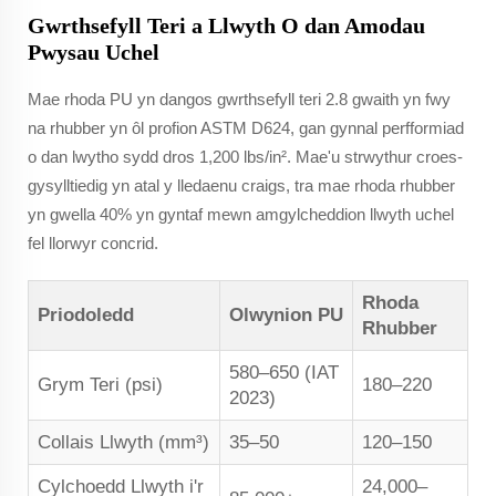
Gwrthsefyll Teri a Llwyth O dan Amodau
Pwysau Uchel
Mae rhoda PU yn dangos gwrthsefyll teri 2.8 gwaith yn fwy
na rhubber yn ôl profion ASTM D624, gan gynnal perfformiad
o dan lwytho sydd dros 1,200 lbs/in². Mae'u strwythur croes-
gysylltiedig yn atal y lledaenu craigs, tra mae rhoda rhubber
yn gwella 40% yn gyntaf mewn amgylcheddion llwyth uchel
fel llorwyr concrid.
Rhoda
Priodoledd
Olwynion PU
Rhubber
580–650 (IAT
Grym Teri (psi)
180–220
2023)
Collais Llwyth (mm³)
35–50
120–150
Cylchoedd Llwyth i'r
24,000–