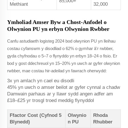
85,000+
Methiant
32,000
Ymholiad Amser Byw a Chost-Anfodel o
Olwynion PU yn erbyn Olwynion Rwbber
Canfu astudiaeth logisteg 2024 bod olwynion PU yn lleihau
costau cyfanswm y disodliad o 62% o gymhar â'r rwbber,
gyda chyfnodau o 5–7 o flynyddo yn erbyn 18–24 o fisio. Er
bod y gost ddechreuol yn 15–20% yn uwch ar gyfer olwynion
rwbber, mae costau hir-adeilad yn fawrach oherwydd:
3x yn amlach yn cael eu disodli
45% yn uwch o amser beilot ar gyfer cynnal a chadw
Damwain parhaus ar y llawr sydd angen adfer am
£18–£25 yr trosgl troed meddig flynyddol
Ffactor Cost (Cyfnod 5
Olwynio
Rhoda
Blynedd)
n PU
Rhubber