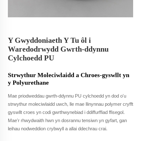
Y Gwyddoniaeth Y Tu ôl i
Waredodrwydd Gwrth-ddynnu
Cylchoedd PU
Strwythur Moleciwlaidd a Chroes-gyswllt yn
y Polyurethane
Mae priodweddau gwrth-ddynnu PU cylchoedd yn dod o'u
strwythur moleciwlaidd uwch, lle mae llinynnau polymer cryfft
gyswllt croes yn codi gwrthwynebiad i ddiffurffiad ffisegol.
Mae'r rhwydwaith hwn yn dosrannu tensiwn yn gyfart, gan
leihau nodweddion crybwyll a allai ddechrau crai.