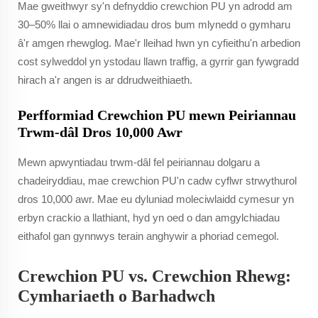
Mae gweithwyr sy'n defnyddio crewchion PU yn adrodd am
30–50% llai o amnewidiadau dros bum mlynedd o gymharu
â'r amgen rhewglog. Mae'r lleihad hwn yn cyfieithu'n arbedion
cost sylweddol yn ystodau llawn traffig, a gyrrir gan fywgradd
hirach a'r angen is ar ddrudweithiaeth.
Perfformiad Crewchion PU mewn Peiriannau
Trwm-dâl Dros 10,000 Awr
Mewn apwyntiadau trwm-dâl fel peiriannau dolgaru a
chadeiryddiau, mae crewchion PU'n cadw cyflwr strwythurol
dros 10,000 awr. Mae eu dyluniad moleciwlaidd cymesur yn
erbyn crackio a llathiant, hyd yn oed o dan amgylchiadau
eithafol gan gynnwys terain anghywir a phoriad cemegol.
Crewchion PU vs. Crewchion Rhewg:
Cymhariaeth o Barhadwch