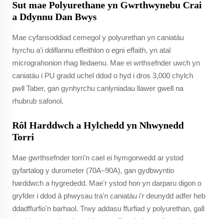
Sut mae Polyurethane yn Gwrthwynebu Crai
a Ddynnu Dan Bwys
Mae cyfansoddiad cemegol y polyurethan yn caniatáu
hyrchu a'i ddiflannu effeithlon o egni effaith, yn atal
micrograhonion rhag lledaenu. Mae ei wrthsefnder uwch yn
caniatáu i PU gradd uchel ddod o hyd i dros 3,000 chylch
pwll Taber, gan gynhyrchu canlyniadau llawer gwell na
rhubrub safonol.
Rôl Harddwch a Hylchedd yn Nhwynedd
Torri
Mae gwrthsefnder torri'n cael ei hymgorwedd ar ystod
gyfartalog y durometer (70A–90A), gan gydbwyntio
harddwch a hygrededd. Mae'r ystod hon yn darparu digon o
gryfder i ddod â phwysau tra'n caniatáu i'r deunydd adfer heb
ddadffurfio'n barhaol. Trwy addasu ffurfiad y polyurethan, gall