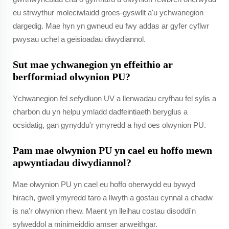
eu strwythur moleciwlaidd groes-gyswllt a'u ychwanegion
dargedig. Mae hyn yn gwneud eu fwy addas ar gyfer cyflwr
pwysau uchel a geisioadau diwydiannol.
Sut mae ychwanegion yn effeithio ar
berfformiad olwynion PU?
Ychwanegion fel sefydluon UV a llenwadau cryfhau fel sylis a
charbon du yn helpu ymladd dadfeintiaeth beryglus a
ocsidatig, gan gynyddu'r ymyredd a hyd oes olwynion PU.
Pam mae olwynion PU yn cael eu hoffo mewn
apwyntiadau diwydiannol?
Mae olwynion PU yn cael eu hoffo oherwydd eu bywyd
hirach, gwell ymyredd taro a llwyth a gostau cynnal a chadw
is na'r olwynion rhew. Maent yn lleihau costau disoddi'n
sylweddol a minimeiddio amser anweithgar.