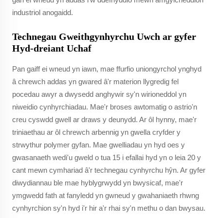
industriol anogaidd.
Technegau Gweithgynhyrchu Uwch ar gyfer
Hyd-dreiant Uchaf
Pan gaiff ei wneud yn iawn, mae ffurfio uniongyrchol ynghyd
â chrewch addas yn gwared â'r materion llygredig fel
pocedau awyr a dwysedd anghywir sy'n wirioneddol yn
niweidio cynhyrchiadau. Mae'r broses awtomatig o astrio'n
creu cyswdd gwell ar draws y deunydd. Ar ôl hynny, mae'r
triniaethau ar ôl chrewch arbennig yn gwella cryfder y
strwythur polymer gyfan. Mae gwelliadau yn hyd oes y
gwasanaeth wedi'u gweld o tua 15 i efallai hyd yn o leia 20 y
cant mewn cymhariad â'r technegau cynhyrchu hŷn. Ar gyfer
diwydiannau ble mae hyblygrwydd yn bwysicaf, mae'r
ymgwedd fath at fanyledd yn gwneud y gwahaniaeth rhwng
cynhyrchion sy'n hyd i'r hir a'r rhai sy'n methu o dan bwysau.