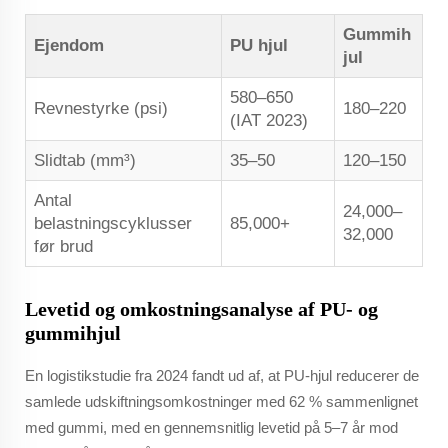
Gummih
Ejendom
PU hjul
jul
580–650
Revnestyrke (psi)
180–220
(IAT 2023)
Slidtab (mm³)
35–50
120–150
Antal
24,000–
belastningscyklusser
85,000+
32,000
før brud
Levetid og omkostningsanalyse af PU- og
gummihjul
En logistikstudie fra 2024 fandt ud af, at PU-hjul reducerer de
samlede udskiftningsomkostninger med 62 % sammenlignet
med gummi, med en gennemsnitlig levetid på 5–7 år mod