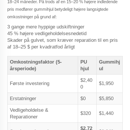
18–24 måneder. På trods af en 15–20 % højere indledende
pris medfører gummihjul betydeligt højere langsigtede
omkostninger på grund af:
3 gange mere hyppige udskiftninger
45 % højere vedligeholdelsesnedetid
Skader på gulvet, som kræver reparation til en pris
af 18–25 $ per kvadratfod årligt
Omkostningsfaktor (5-
PU
Gummihj
årsperiode)
hjul
ul
$2,40
Første investering
$1,950
0
Erstatninger
$0
$5,850
Vedligeholdelse &
$320
$1,440
Reparationer
$2,72