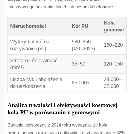
intensywnego ścierania, takich jak posadzki betonowe.
Koła
Nieruchomości
Kół PU
gumowe
Wytrzymałość na
580–650
180–220
rozrywanie (psi)
(IAT 2023)
Strata na ścieralność
35–50
120–150
(mm³)
Liczba cykli obciążenia
24,000–
85,000+
do uszkodzenia
32,000
Analiza trwałości i efektywności kosztowej
koła PU w porównaniu z gumowymi
Badanie logistyczne z 2024 roku wykazało, że koła
poliuretanowe zmniejszają całkowite koszty wymiany o 62%