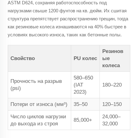
ASTM D624, сохраняя работоспособность под
нагрузками свыше 1200 фунтов на кв. дюйм. Их сшитая
структура препятствует распространению трещин, тогда
как резиновые колеса изнашиваются на 40% быстрее в
условиях высокого износа, таких как бетонные полы.
Резинов
Свойство
PU колес
ые
колеса
580–650
Прочность на разрыв
(IAT
180–220
(psi)
2023)
Потери от износа (мм³)
35–50
120–150
Число циклов нагрузки
24,000–
85,000+
до выхода из строя
32,000